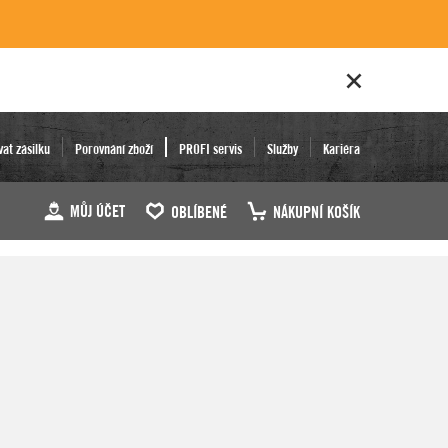
vat zásilku
Porovnání zboží
PROFI servis
Služby
Kariéra
MŮJ ÚČET
OBLÍBENÉ
NÁKUPNÍ KOŠÍK