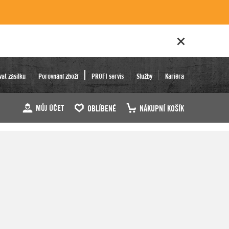
vat zásilku
Porovnání zboží
PROFI servis
Služby
Kariéra
MŮJ ÚČET
OBLÍBENÉ
NÁKUPNÍ KOŠÍK