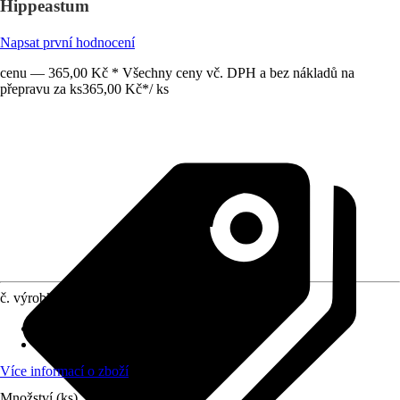
Hippeastum
Napsat první hodnocení
cenu — 365,00 Kč * Všechny ceny vč. DPH a bez nákladů na
přepravu za ks
365,00 Kč
*
/
ks
č. výrobku
10588939
Průměr kultivačního květináče
:
15 cm
Umístění
:
Polostín
Více informací o zboží
Množství (ks)