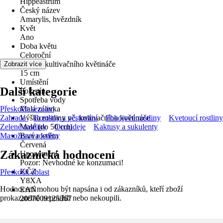
Hippeastrum
Český název
Amarylis, hvězdník
Květ
Ano
Doba květu
Celoroční
Průměr kultivačního květináče
Zobrazit více
15 cm
Umístění
Další kategorie
Polostín
Spotřeba vody
Přeskočit seznam
Malá zálivka
Zahrada
Výška rostliny vč. kultivačního květináče
Rostliny a pěstování
Pokojové rostliny
Kvetoucí rostliny
Zelené rostliny
Malé (do 50 cm)
Orchideje
Kaktusy a sukulenty
Masožravé rostliny
Barva květu
Červená
Zákaznická hodnocení
Upozornění
Pozor: Nevhodné ke konzumaci!
KČZ
Přeskočit oblast
Y8XA
Hodnocení mohou být napsána i od zákazníků, kteří zboží
EAN
prokazatelně nepoužili nebo nekoupili.
2007009125367