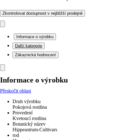
Zkontrolovat dostupnost v nejbližší prodejně
Informace o výrobku
Další kategorie
Zákaznická hodnocení
Informace o výrobku
Přeskočit oblast
Druh výrobku
Pokojová rostlina
Provedení
Kvetoucí rostlina
Botanický název
Hippeastrum-Cultivars
rod