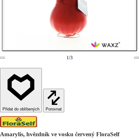
1
/
3
Porovnat
Amarylis, hvězdník ve vosku červený FloraSelf