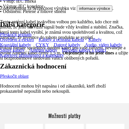
• Vstup: IEC zdířka
• Výstup: IEC konektor
Zodpovědnost za bezpečnost výrobku viz
.
informace výrobce
• Odstínění: Pletené a fóliové stínění
Tento anténní kabel je skvělou volbou pro každého, kdo chce mít
Další kategorie
jistotu, že jeho televizní signál bude vždy kvalitní a stabilní. Značka,
která tento kabel vyrábí, je známá svou spolehlivostí a kvalitou, což
Přeskočit seznam
zaručuje, že investice do tohoto produktu se vyplatí.
Osvětlení a elektro
Kabely a ochrana kabelů
Kabely
Koaxiální kabely
CYKY
Datové kabely
Audio, video kabely
Pokud hledáte spolehlivý anténní kabel pro vaše zařízení, neváhejte a
Silové kabely
Anténní kabely
Přívodní kabely s vidlicí
zvolte Anténní kabel černý 1,5 m.
Objednejte si ho ještě dnes
a užijte
Kabelové příslušenství a konektory
si bezproblémové sledování vašich oblíbených pořadů.
Zákaznická hodnocení
Přeskočit oblast
Hodnocení mohou být napsána i od zákazníků, kteří zboží
prokazatelně nepoužili nebo nekoupili.
Možnosti platby