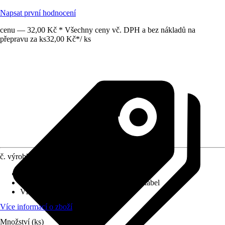
Napsat první hodnocení
cenu — 32,00 Kč * Všechny ceny vč. DPH a bez nákladů na
přepravu za ks
32,00 Kč
*
/
ks
č. výrobku
10529259
Druh výrobku
:
Připojovací kabel
Provedení
:
Připojovací kabel, Anténní kabel
Vhodné pro
:
Anténa
Více informací o zboží
Množství (ks)