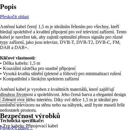
Popis
Přeskočit oblast
Anténní kabel černý 1,5 m je ideálním řešením pro všechny, kteří
hledají spolehlivé a kvalitní připojení pro své televizní zařízení. Tento
kabel je navržen tak, aby zajistil optimální přenos signálu pro různé
typy zařízení, jako jsou televize, DVB-T, DVB-T2, DVB-C, FM,
DAB a DAB+.
Klíčové vlastnosti:
• Délka kabelu: 1,5 m
• Koaxiální zástrčka pro snadné připojení
• Vysoká kvalita stínění (pletené a fóliové) pro minimalizaci rušení
• Kompatibilní s širokým spektrem zařízení
Anténní kabel je vyroben z kvalitních materiálů, které zajišťují
dlouhou životnost a spolehlivost. Jeho černá barva a elegantní design
se hodí do každého interiéru. Díky své délce 1,5 m je ideální pro
Zobrazit více
umístění televizoru na stěnu nebo na nábytek, aniž byste museli řešit
nedostatek prostoru.
Bezpečnost výrobků
Technická specifikace:
• Typ kabelu: Připojovací kabel
Přeskočit oblast