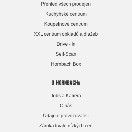
Přehled všech prodejen
Kuchyňské centrum
Koupelnové centrum
XXL centrum obkladů a dlažeb
Drive - In
Self-Scan
Hornbach Box
O HORNBACHu
Jobs a Kariera
O nás
Údaje o provozovateli
Záruka trvale nízkých cen