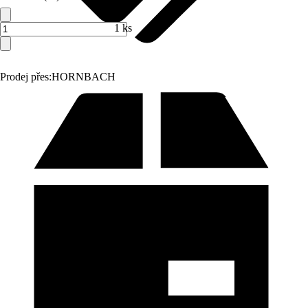
1 ks
Prodej přes:
HORNBACH