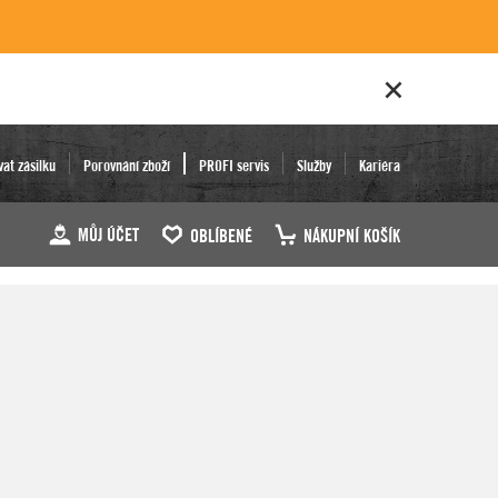
vat zásilku
Porovnání zboží
PROFI servis
Služby
Kariéra
MŮJ ÚČET
OBLÍBENÉ
NÁKUPNÍ KOŠÍK