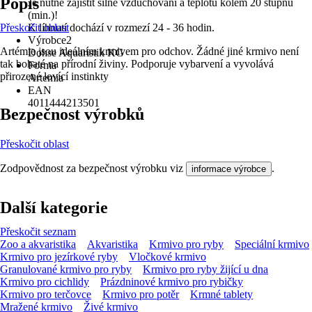
Popis
Je nutné zajistit silné vzduchování a teplotu kolem 20 stupňů
(min.)!
Přeskočit oblast
K líhnutí dochází v rozmezí 24 - 36 hodin.
Výrobce2
Artémie jsou ideálním krmivem pro odchov. Žádné jiné krmivo není
Dohse Aquaristik KG
tak bohaté na přírodní živiny. Podporuje vybarvení a vyvolává
Forma
přirozené lovící instinkty
Artemia
EAN
4011444213501
Bezpečnost výrobků
Přeskočit oblast
Zodpovědnost za bezpečnost výrobku viz
.
informace výrobce
Další kategorie
Přeskočit seznam
Zoo a akvaristika
Akvaristika
Krmivo pro ryby
Speciální krmivo
Krmivo pro jezírkové ryby
Vločkové krmivo
Granulované krmivo pro ryby
Krmivo pro ryby žijící u dna
Krmivo pro cichlidy
Prázdninové krmivo pro rybičky
Krmivo pro terčovce
Krmivo pro potěr
Krmné tablety
Mražené krmivo
Živé krmivo