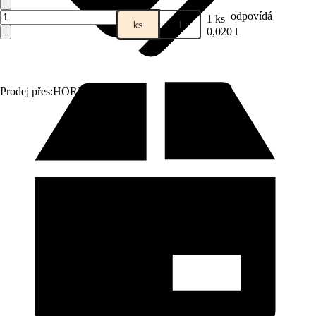
odpovídá
1 ks
ks
l
0,020 l
Prodej přes:
HORNBACH