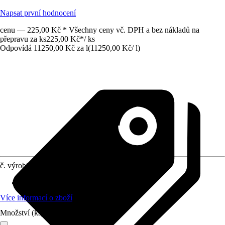
Napsat první hodnocení
cenu — 225,00 Kč * Všechny ceny vč. DPH a bez nákladů na
přepravu za ks
225,00 Kč
*
/
ks
Odpovídá 11250,00 Kč za l
(
11250,00 Kč
/
l
)
č. výrobku
7009074
Druh krmiva
:
Krmná směs
Více informací o zboží
Množství (ks)