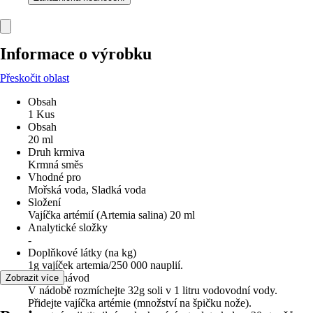
Informace o výrobku
Přeskočit oblast
Obsah
1 Kus
Obsah
20 ml
Druh krmiva
Krmná směs
Vhodné pro
Mořská voda, Sladká voda
Složení
Vajíčka artémií (Artemia salina) 20 ml
Analytické složky
-
Doplňkové látky (na kg)
1g vajíček artemia/250 000 nauplií.
Krmný návod
Zobrazit více
V nádobě rozmíchejte 32g soli v 1 litru vodovodní vody.
Přidejte vajíčka artémie (množství na špičku nože).