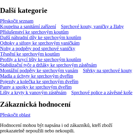
Další kategorie
Přeskočit seznam
Koupelna a sanitární zařízení
Sprchové kouty, vaničky a žlaby
Příslušenství ke sprchovým koutům
Další náhradní díly ke sprchovým koutům
Odtoky a sifony ke sprchovým vaničkám
Nohy a podpěry pod sprchové vaničky
Těsnění ke sprchovým koutům
Profily a krycí lišty ke sprchovým koutům
Stabilizační tyče a držáky ke sprchovým zástěnám
Montážní podpěry ke sprchovým vanám
Stěrky na sprchové kouty
Madla a úchyty ke sprchovým dveřím
Pojezdy a kolečka ke sprchovým dveřím
Panty a spojky ke sprchovým dveřím
Lišty a kryty k vanovým zástěnám
Sprchové police a závěsné koše
Zákaznická hodnocení
Přeskočit oblast
Hodnocení mohou být napsána i od zákazníků, kteří zboží
prokazatelně nepoužili nebo nekoupili.