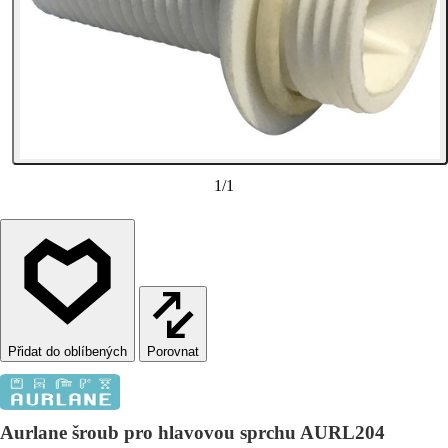
1
/
1
Porovnat
Aurlane šroub pro hlavovou sprchu AURL204