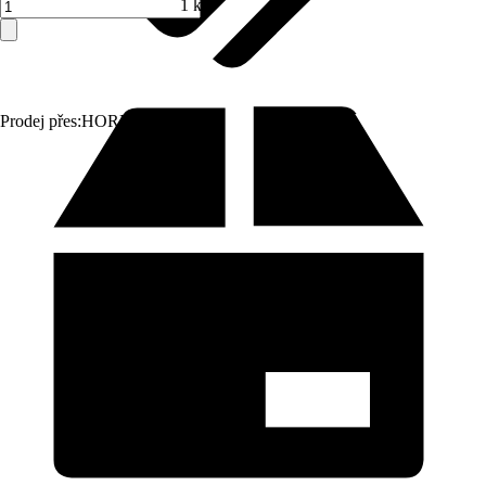
1 ks
Prodej přes:
HORNBACH