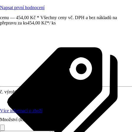
Napsat první hodnocení
cenu — 454,00 Kč * Všechny ceny vč. DPH a bez nákladů na
přepravu za ks
454,00 Kč
*
/
ks
č. výrobku
6407345
Vhodné pro
:
Sprchová zástěna
Více informací o zboží
Množství (ks)