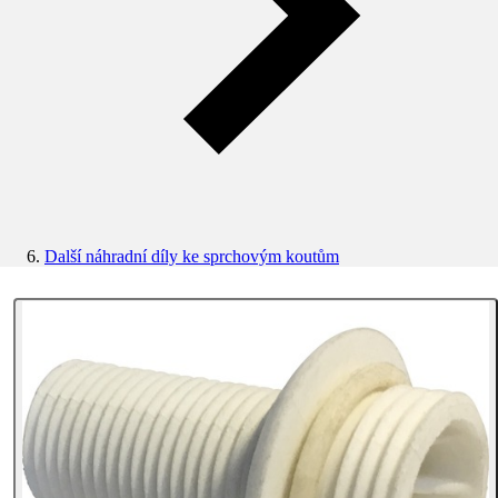
Další náhradní díly ke sprchovým koutům