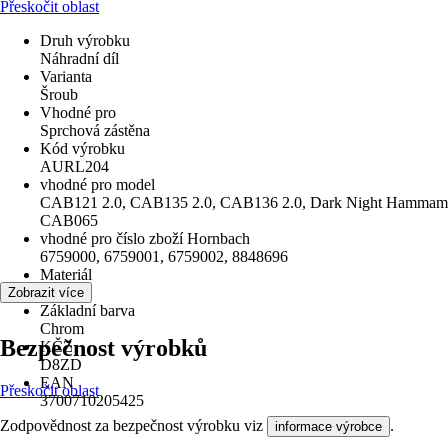
Přeskočit oblast
Druh výrobku
Náhradní díl
Varianta
Šroub
Vhodné pro
Sprchová zástěna
Kód výrobku
AURL204
vhodné pro model
CAB121 2.0, CAB135 2.0, CAB136 2.0, Dark Night Hammam
CAB065
vhodné pro číslo zboží Hornbach
6759000, 6759001, 6759002, 8848696
Materiál
Plast
Zobrazit více
Základní barva
Chrom
Bezpečnost výrobků
KČZ
D8ZD
EAN
Přeskočit oblast
3700710205425
Zodpovědnost za bezpečnost výrobku viz
.
informace výrobce