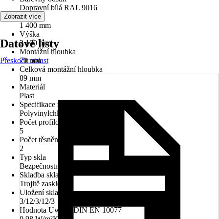
Dopravní bílá RAL 9016
Šířka
Zobrazit více
1 400 mm
Výška
Datové listy
2 100 mm
Montážní hloubka
Přeskočit oblast
70 mm
Celková montážní hloubka
89 mm
Materiál
Plast
Specifikace materiálu
Polyvinylchlorid (PVC)
Počet profilových komor
5
Počet těsnění
2
Typ skla
Bezpečnostní sklo ESG
Skladba skla
Trojitě zasklené
Uložení skla
3/12/3/12/3
Hodnota Uw dle DIN EN 10077
0,98 W/m²K