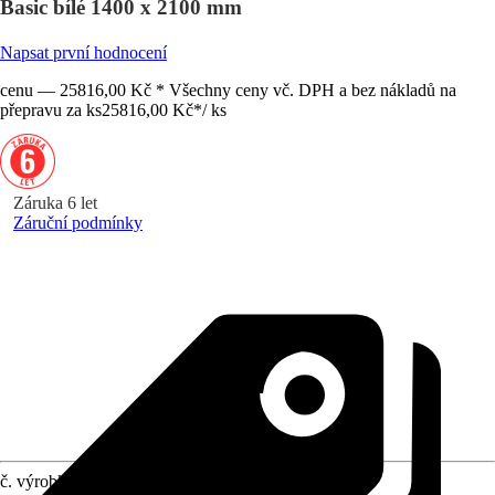
Basic bílé 1400 x 2100 mm
Napsat první hodnocení
cenu — 25816,00 Kč * Všechny ceny vč. DPH a bez nákladů na
přepravu za ks
25816,00 Kč
*
/
ks
Záruka 6 let
Záruční podmínky
č. výrobku
6446417