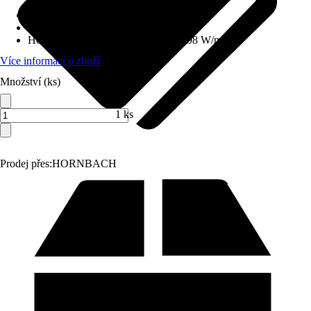
Typ skla
:
Bezpečnostní sklo ESG
Skladba skla
:
Trojitě zasklené
Hodnota Uw dle DIN EN 10077
:
0,98 W/m²K
Více informací o zboží
Množství (ks)
1 ks
Prodej přes:
HORNBACH