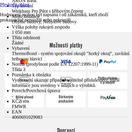
ARON Basic
Přeskočit oblast
Typ kování
Winkhaus Pro Pilot s hřibovým čepem
Hodnocení mohou být napsána i od zákazníků, kteří zboží
Místo instalace
prokazatelně nepoužili nebo nekoupili.
Obytné budovy, Nebytové budovy
Výška polohy rukojeti zespodu
1 050 mm
Třída odolnosti
Žádné
Možnosti platby
Vybavení
ThermoBond - systém spojování okrajů "horký okraj", zavírání
hribovou hlavicí
Norma (prodyšnost podle EN 12207:1999-11)
Třída 3
Poznámka k obrázku
Vyobrazení ukazuje případně volitelné příslušenství, bližší
informace jsou uvedeny v údajích o výrobků.
Povrch/Povrchová úprava
-
KČZ
FMWR
EAN
4060691029083
Dopravci