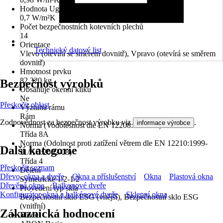
Hodnota Ug dle DIN EN 673
0,7 W/m²K
Počet bezpečnostních kotevních plechů
14
Orientace
Technický datový list
Vlevo (otevírá se směrem dovnitř), Vpravo (otevírá se směrem
dovnitř)
Hmotnost prvku
82,320 kg
Bezpečnost výrobků
Obsahuje okenní kliku
Ne
Přeskočit oblast
Výztuha rámu
Rám
Zodpovědnost za bezpečnost výrobku viz
.
informace výrobce
Norma (Vodotěsnost dle EN 12208:1999-11)
Třída 8A
Norma (Odolnost proti zatížení větrem dle EN 12210:1999-
Další kategorie
11/AC:2002-08)
Třída 4
Přeskočit seznam
Dělení
Dřevo, okna a dveře
Okna a příslušenství
Okna
Plastová okna
Symetrické 1/2-1/2
Dřevěná okna
Balkonové dveře
Provedení typ skla
Konfigurátor okna a balkónové dveře
Sklepní okna
Bezpečnostní sklo ESG (vnější), Bezpečnostní sklo ESG
(vnitřní)
Zákaznická hodnocení
Model