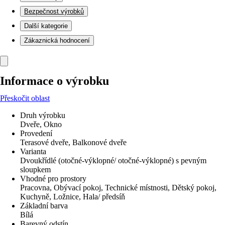
Bezpečnost výrobků
Další kategorie
Zákaznická hodnocení
Informace o výrobku
Přeskočit oblast
Druh výrobku
Dveře, Okno
Provedení
Terasové dveře, Balkonové dveře
Varianta
Dvoukřídlé (otočné-výklopné/ otočné-výklopné) s pevným
sloupkem
Vhodné pro prostory
Pracovna, Obývací pokoj, Technické místnosti, Dětský pokoj,
Kuchyně, Ložnice, Hala/ předsíň
Základní barva
Bílá
Barevný odstín