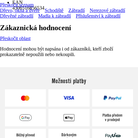
EAN
Přeskočit seznam
4306516856534
Dřevo, okna a dveře
Schodiště
Zábradlí
Nerezové zábradlí
Dřevěné zábradlí
Madla k zábradlí
Příslušenství k zábradlí
Zákaznická hodnocení
Přeskočit oblast
Hodnocení mohou být napsána i od zákazníků, kteří zboží
prokazatelně nepoužili nebo nekoupili.
Možnosti platby