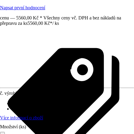
Napsat první hodnocení
cenu — 5560,00 Kč * Všechny ceny vč. DPH a bez nákladů na
přepravu za ks
5560,00 Kč
*
/
ks
č. výrobku
12763537
Provedení
:
Balustrádové zábradlí
Oblast využití
:
Exteriér, Interiér
Více informací o zboží
Množství (ks)