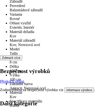
Zábradlí
Provedení
Balustrádové zábradlí
Varianta
Rovné
Oblast využití
Exteriér, Interiér
Materiál držadla
Kov
Materiál zábradlí
Kov, Nerezová ocel
Model
Tallis
Šířka
Zobrazit více
8 cm
Délka
Bezpečnost výrobků
150 cm
Výška
100 cm
Přeskočit oblast
Základní barva
Antracit, Nerezová ocel
Zodpovědnost za bezpečnost výrobku viz
.
informace výrobce
Materiál
Kov
Specifikace materiálu
Další kategorie
Hliník