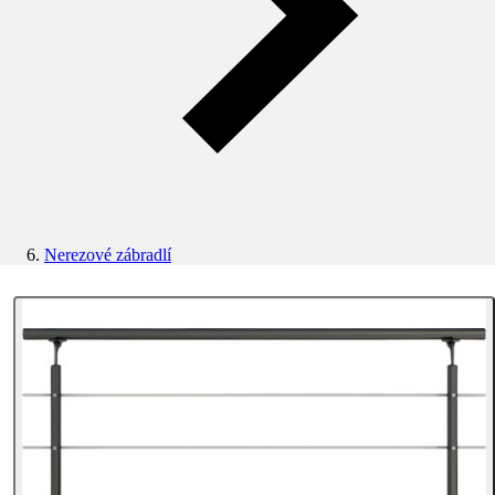
Nerezové zábradlí