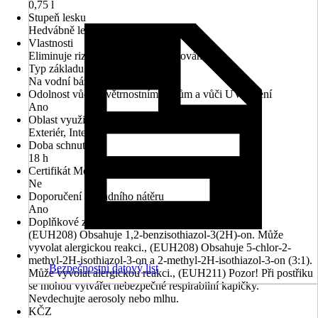
0,75 l
Stupeň lesku
Hedvábně lesklá
Vlastnosti
Eliminuje riziko nežádoucího slepování
Typ základu
Na vodní bázi
Odolnost vůči povětrnostním vlivům a vůči UV záření
Ano
Oblast využití
Exteriér, Interiér
Doba schnutí cca
18 h
Certifikát Modrý anděl (Blauer Engel)
Ne
Doporučení základního nátěru
Ano
Doplňkové znaky nebezpečnosti (věty EUH)
(EUH208) Obsahuje 1,2-benzisothiazol-3(2H)-on. Může
vyvolat alergickou reakci., (EUH208) Obsahuje 5-chlor-2-
methyl-2H-isothiazol-3-on a 2-methyl-2H-isothiazol-3-on (3:1).
Bezpečnostní datový list
Může vyvolat alergickou reakci., (EUH211) Pozor! Při postřiku
se mohou vytvářet nebezpečné respirabilní kapičky.
Nevdechujte aerosoly nebo mlhu.
KČZ