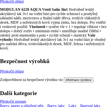
Přeskočit oblast
MODULAN 6220 AQUA Venti Satin 3in1
Hedvábně lesklý
akrylátový lak 3v1 na vodní bázi pro rychle schnoucí a prodyšný
základní nátěr, mezivrstvu a finální nátěr dřeva, tvrdých vláknitých
desek, MDF a neželezných kovů vyjma zinku, bez dolepu. Pro vnitřní
i venkovní použití.
Vlastnosti
• systém vše v 1 • reguluje vlhkost • bez
dolepu • dobrý rozliv • minimum emisí • umožňuje snadné čištění •
odolný proti mastnotám a potu • rychlé schnutí • elastický
Vaše
výhody:
Hedvábně lesklý akrylátový lak 3v1 na vodní bázi je vhodný
pro natírání dřeva, tvrdovláknitých desek, MDF, železa i neželezných
kovů.
Bezpečnost výrobků
Přeskočit oblast
Zodpovědnost za bezpečnost výrobku viz
.
informace výrobce
Další kategorie
Přeskočit seznam
Barvy, tapety a obložení stěn
Barvy, laky
Laky
Barevné laky