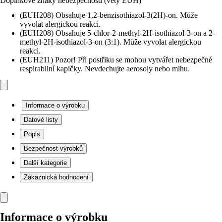
Doplňkové znaky nebezpečnosti (věty EUH)
(EUH208) Obsahuje 1,2-benzisothiazol-3(2H)-on. Může
vyvolat alergickou reakci.
(EUH208) Obsahuje 5-chlor-2-methyl-2H-isothiazol-3-on a 2-
methyl-2H-isothiazol-3-on (3:1). Může vyvolat alergickou
reakci.
(EUH211) Pozor! Při postřiku se mohou vytvářet nebezpečné
respirabilní kapičky. Nevdechujte aerosoly nebo mlhu.
Informace o výrobku
Datové listy
Popis
Bezpečnost výrobků
Další kategorie
Zákaznická hodnocení
Informace o výrobku