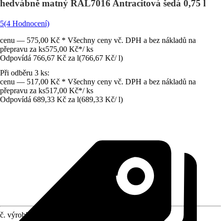
hedvábně matný RAL7016 Antracitová šedá 0,75 l
5
(4 Hodnocení)
cenu — 575,00 Kč * Všechny ceny vč. DPH a bez nákladů na
přepravu za ks
575,00 Kč
*
/
ks
Odpovídá 766,67 Kč za l
(
766,67 Kč
/
l
)
Při odběru 3 ks:
cenu — 517,00 Kč * Všechny ceny vč. DPH a bez nákladů na
přepravu za ks
517,00 Kč
*
/
ks
Odpovídá 689,33 Kč za l
(
689,33 Kč
/
l
)
č. výrobku
10447608