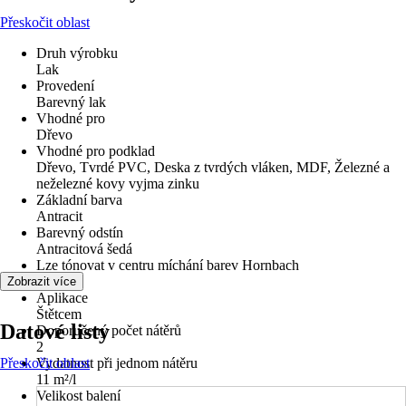
Přeskočit oblast
Druh výrobku
Lak
Provedení
Barevný lak
Vhodné pro
Dřevo
Vhodné pro podklad
Dřevo, Tvrdé PVC, Deska z tvrdých vláken, MDF, Železné a
neželezné kovy vyjma zinku
Základní barva
Antracit
Barevný odstín
Antracitová šedá
Lze tónovat v centru míchání barev Hornbach
Ne
Zobrazit více
Aplikace
Štětcem
Datové listy
Doporučený počet nátěrů
2
Přeskočit oblast
Vydatnost při jednom nátěru
11 m²/l
Velikost balení