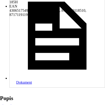
185H
EAN
4306517549084, 8717119112303, 8717119118510,
8717119119692, 8717119120216
Dokument
Popis