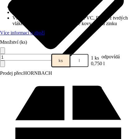
Vydatnost při jednom nátěru
:
11 m²/l
Typ základu
:
Na vodní bázi
Vhodné pro podklad
:
Dřevo, Tvrdé PVC, Deska z tvrdých
vláken, MDF, Železné a neželezné kovy vyjma zinku
Více informací o zboží
Množství (ks)
odpovídá
1 ks
ks
l
0,750 l
Prodej přes:
HORNBACH