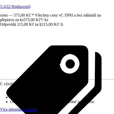
3.1
(22 Hodnocení)
cenu — 575,00 Kč * Všechny ceny vč. DPH a bez nákladů na
přepravu za ks
575,00 Kč
*
/
ks
Odpovídá 115,00 Kč za l
(
115,00 Kč
/
l
)
č. výrobku
8723161
Krycí schopnost
:
2 - vysoká krycí síla
Vydatnost při jednom nátěru
:
6 m²/l
Odolnost proti otěru za mokra
:
2 - odolné proti otěru
Více informací o zboží