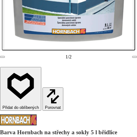
1
/
2
Porovnat
Barva Hornbach na střechy a sokly 5 l břidlice