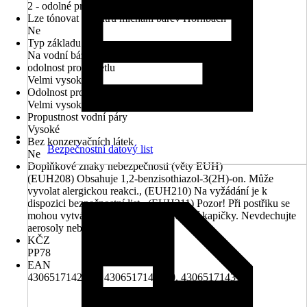
2 - odolné proti otěru
Lze tónovat v centru míchání barev Hornbach
Ne
Typ základu
Na vodní bázi
odolnost proti světlu
Velmi vysoké
Odolnost proti povětrnostním vlivům
Velmi vysoké
Propustnost vodní páry
Vysoké
Bez konzervačních látek
Bezpečnostní datový list
Ne
Doplňkové znaky nebezpečnosti (věty EUH)
(EUH208) Obsahuje 1,2-benzisothiazol-3(2H)-on. Může
vyvolat alergickou reakci., (EUH210) Na vyžádání je k
dispozici bezpečnostní list., (EUH211) Pozor! Při postřiku se
mohou vytvářet nebezpečné respirabilní kapičky. Nevdechujte
aerosoly nebo mlhu.
KČZ
PP78
EAN
4306517142568, 4306517142940, 4306517143107