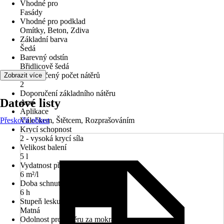
Vhodné pro
Fasády
Vhodné pro podklad
Omítky, Beton, Zdiva
Základní barva
Šedá
Barevný odstín
Břidlicově šedá
Doporučený počet nátěrů
Zobrazit více
2
Doporučení základního nátěru
Datové listy
Ano
Aplikace
Přeskočit oblast
Válečkem, Štětcem, Rozprašováním
Krycí schopnost
2 - vysoká krycí síla
Velikost balení
5 l
Vydatnost při jednom nátěru
6 m²/l
Doba schnutí cca
6 h
Stupeň lesku
Matná
Odolnost proti otěru za mokra