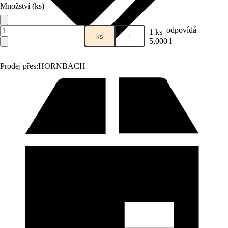
Množství (ks)
odpovídá
1 ks
ks
l
5,000 l
Prodej přes:
HORNBACH