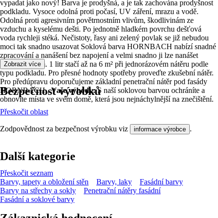
vypadat jako nový! Barva je prodyšná, a je tak zachována prodyšnost
podkladu. Vysoce odolná proti počasí, UV záření, mrazu a vodě.
Odolná proti agresivním povětrnostním vlivům, škodlivinám ze
vzduchu a kyselému dešti. Po jednotně hladkém povrchu dešťová
voda rychleji stéká. Nečistoty, řasy ani zelený povlak se již nebudou
moci tak snadno usazovat Soklová barva HORNBACH nabízí snadné
zpracování a nanášení bez napojení a velmi snadno ji lze nanášet
rozprašováním. 1 litr stačí až na 6 m² při jednorázovém nátěru podle
Zobrazit více
typu podkladu. Pro přesné hodnoty spotřeby proveďte zkušební nátěr.
Pro předúpravu doporučujeme základní penetrační nátěr pod fasády
Bezpečnost výrobků
HORNBACH .
Vaše výhody:
S naší soklovou barvou ochráníte a
obnovíte místa ve svém domě, která jsou nejnáchylnější na znečištění.
Přeskočit oblast
Zodpovědnost za bezpečnost výrobku viz
.
informace výrobce
Další kategorie
Přeskočit seznam
Barvy, tapety a obložení stěn
Barvy, laky
Fasádní barvy
Barvy na střechy a sokly
Penetrační nátěry fasádní
Fasádní a soklové barvy
Zákaznická hodnocení