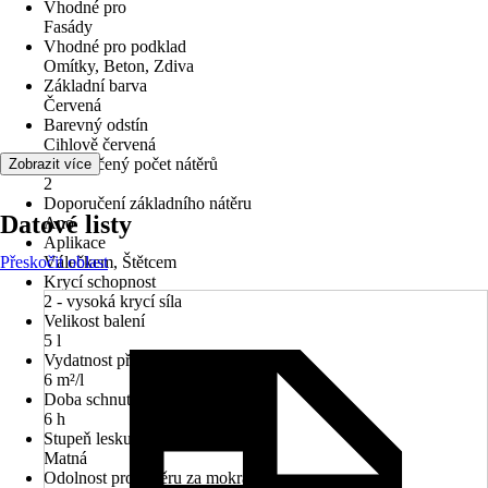
Vhodné pro
Fasády
Vhodné pro podklad
Omítky, Beton, Zdiva
Základní barva
Červená
Barevný odstín
Cihlově červená
Doporučený počet nátěrů
Zobrazit více
2
Doporučení základního nátěru
Datové listy
Ano
Aplikace
Přeskočit oblast
Válečkem, Štětcem
Krycí schopnost
2 - vysoká krycí síla
Velikost balení
5 l
Vydatnost při jednom nátěru
6 m²/l
Doba schnutí cca
6 h
Stupeň lesku
Matná
Odolnost proti otěru za mokra