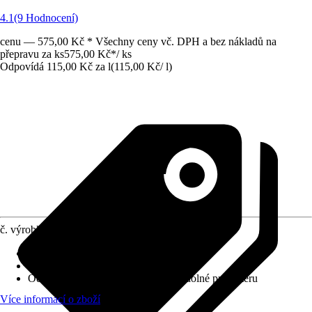
4.1
(9 Hodnocení)
cenu — 575,00 Kč * Všechny ceny vč. DPH a bez nákladů na
přepravu za ks
575,00 Kč
*
/
ks
Odpovídá 115,00 Kč za l
(
115,00 Kč
/
l
)
č. výrobku
8723163
Krycí schopnost
:
2 - vysoká krycí síla
Vydatnost při jednom nátěru
:
6 m²/l
Odolnost proti otěru za mokra
:
2 - odolné proti otěru
Více informací o zboží