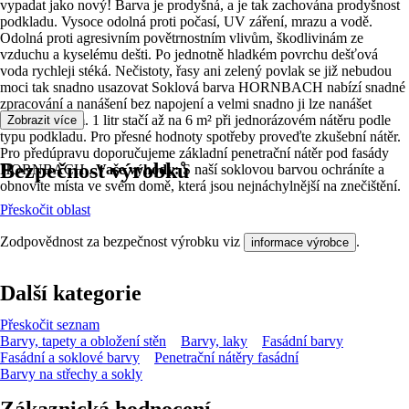
vypadat jako nový! Barva je prodyšná, a je tak zachována prodyšnost
podkladu. Vysoce odolná proti počasí, UV záření, mrazu a vodě.
Odolná proti agresivním povětrnostním vlivům, škodlivinám ze
vzduchu a kyselému dešti. Po jednotně hladkém povrchu dešťová
voda rychleji stéká. Nečistoty, řasy ani zelený povlak se již nebudou
moci tak snadno usazovat Soklová barva HORNBACH nabízí snadné
zpracování a nanášení bez napojení a velmi snadno ji lze nanášet
rozprašováním. 1 litr stačí až na 6 m² při jednorázovém nátěru podle
Zobrazit více
typu podkladu. Pro přesné hodnoty spotřeby proveďte zkušební nátěr.
Pro předúpravu doporučujeme základní penetrační nátěr pod fasády
Bezpečnost výrobků
HORNBACH .
Vaše výhody:
S naší soklovou barvou ochráníte a
obnovíte místa ve svém domě, která jsou nejnáchylnější na znečištění.
Přeskočit oblast
Zodpovědnost za bezpečnost výrobku viz
.
informace výrobce
Další kategorie
Přeskočit seznam
Barvy, tapety a obložení stěn
Barvy, laky
Fasádní barvy
Fasádní a soklové barvy
Penetrační nátěry fasádní
Barvy na střechy a sokly
Zákaznická hodnocení