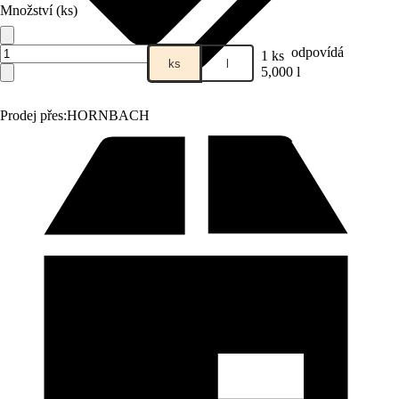
Množství (ks)
odpovídá
1 ks
ks
l
5,000 l
Prodej přes:
HORNBACH