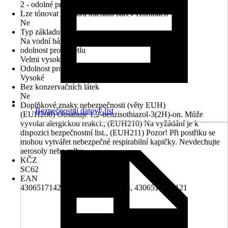
2 - odolné proti otěru
Lze tónovat v centru míchání barev Hornbach
Ne
Typ základu
Na vodní bázi
odolnost proti světlu
Velmi vysoké
Odolnost proti povětrnostním vlivům
Vysoké
Bez konzervačních látek
Ne
Doplňkové znaky nebezpečnosti (věty EUH)
Bezpečnostní datový list
(EUH208) Obsahuje 1,2-benzisothiazol-3(2H)-on. Může
vyvolat alergickou reakci., (EUH210) Na vyžádání je k
dispozici bezpečnostní list., (EUH211) Pozor! Při postřiku se
mohou vytvářet nebezpečné respirabilní kapičky. Nevdechujte
aerosoly nebo mlhu.
KČZ
SC62
EAN
4306517142582, 4306517142964, 4306517143121