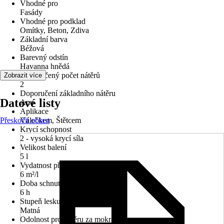
Vhodné pro
Fasády
Vhodné pro podklad
Omítky, Beton, Zdiva
Základní barva
Béžová
Barevný odstín
Havanna hnědá
Doporučený počet nátěrů
Zobrazit více
2
Doporučení základního nátěru
Datové listy
Ano
Aplikace
Přeskočit oblast
Válečkem, Štětcem
Krycí schopnost
2 - vysoká krycí síla
Velikost balení
5 l
Vydatnost při jednom nátěru
6 m²/l
Doba schnutí cca
6 h
Stupeň lesku
Matná
Odolnost proti otěru za mokra