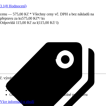
3.1
(8 Hodnocení)
cenu — 575,00 Kč * Všechny ceny vč. DPH a bez nákladů na
přepravu za ks
575,00 Kč
*
/
ks
Odpovídá 115,00 Kč za l
(
115,00 Kč
/
l
)
č. výrobku
8723159
Krycí schopnost
:
2 - vysoká krycí síla
Vydatnost při jednom nátěru
:
6 m²/l
Odolnost proti otěru za mokra
:
2 - odolné proti otěru
Více informací o zboží