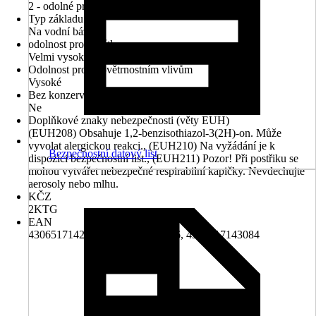
2 - odolné proti otěru
Typ základu
Na vodní bázi
odolnost proti světlu
Velmi vysoké
Odolnost proti povětrnostním vlivům
Vysoké
Bez konzervačních látek
Ne
Doplňkové znaky nebezpečnosti (věty EUH)
(EUH208) Obsahuje 1,2-benzisothiazol-3(2H)-on. Může
vyvolat alergickou reakci., (EUH210) Na vyžádání je k
Bezpečnostní datový list
dispozici bezpečnostní list., (EUH211) Pozor! Při postřiku se
mohou vytvářet nebezpečné respirabilní kapičky. Nevdechujte
aerosoly nebo mlhu.
KČZ
2KTG
EAN
4306517142544, 4306517142926, 4306517143084