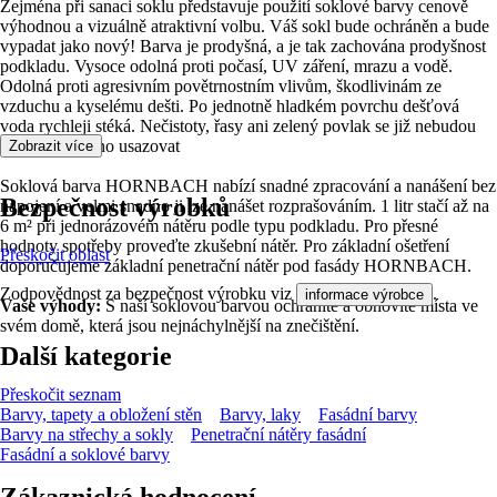
Zejména při sanaci soklu představuje použití soklové barvy cenově
výhodnou a vizuálně atraktivní volbu. Váš sokl bude ochráněn a bude
vypadat jako nový! Barva je prodyšná, a je tak zachována prodyšnost
podkladu. Vysoce odolná proti počasí, UV záření, mrazu a vodě.
Odolná proti agresivním povětrnostním vlivům, škodlivinám ze
vzduchu a kyselému dešti. Po jednotně hladkém povrchu dešťová
voda rychleji stéká. Nečistoty, řasy ani zelený povlak se již nebudou
moci tak snadno usazovat
Zobrazit více
Soklová barva HORNBACH nabízí snadné zpracování a nanášení bez
Bezpečnost výrobků
napojení a velmi snadno ji lze nanášet rozprašováním. 1 litr stačí až na
6 m² při jednorázovém nátěru podle typu podkladu. Pro přesné
hodnoty spotřeby proveďte zkušební nátěr. Pro základní ošetření
Přeskočit oblast
doporučujeme základní penetrační nátěr pod fasády HORNBACH.
Zodpovědnost za bezpečnost výrobku viz
.
informace výrobce
Vaše výhody:
S naší soklovou barvou ochráníte a obnovíte místa ve
svém domě, která jsou nejnáchylnější na znečištění.
Další kategorie
Přeskočit seznam
Barvy, tapety a obložení stěn
Barvy, laky
Fasádní barvy
Barvy na střechy a sokly
Penetrační nátěry fasádní
Fasádní a soklové barvy
Zákaznická hodnocení