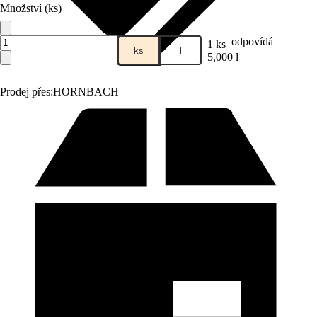
Množství (ks)
odpovídá
1 ks
ks
l
5,000 l
Prodej přes:
HORNBACH