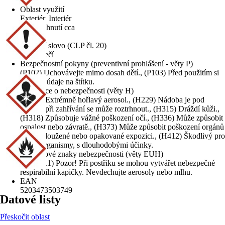
Akrylát
Oblast využití
Exteriér, Interiér
Doba schnutí cca
24 h
Signální slovo (CLP čl. 20)
Nebezpečí
Bezpečnostní pokyny (preventivní prohlášení - věty P)
(P102) Uchovávejte mimo dosah dětí., (P103) Před použitím si
přečtěte údaje na štítku.
Informace o nebezpečnosti (věty H)
(H222) Extrémně hořlavý aerosol., (H229) Nádoba je pod
tlakem: při zahřívání se může roztrhnout., (H315) Dráždí kůži.,
(H318) Způsobuje vážné poškození očí., (H336) Může způsobit
ospalost nebo závratě., (H373) Může způsobit poškození orgánů
při prodloužené nebo opakované expozici., (H412) Škodlivý pro
vodní organismy, s dlouhodobými účinky.
Doplňkové znaky nebezpečnosti (věty EUH)
(EUH211) Pozor! Při postřiku se mohou vytvářet nebezpečné
respirabilní kapičky. Nevdechujte aerosoly nebo mlhu.
EAN
5203473503749
Datové listy
Přeskočit oblast