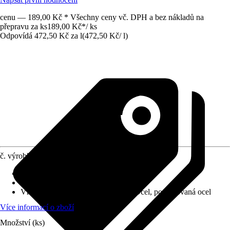
cenu — 189,00 Kč * Všechny ceny vč. DPH a bez nákladů na
přepravu za ks
189,00 Kč
*
/
ks
Odpovídá 472,50 Kč za l
(
472,50 Kč
/
l
)
č. výrobku
12798822
Vydatnost při jednom nátěru
:
2 m²/l
Typ základu
:
Akrylát
Vhodné pro podklad
:
Dřevo, Kov, Ocel, pozinkovaná ocel
Více informací o zboží
Množství (ks)