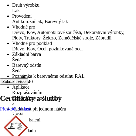
Druh výrobku
Lak
Provedení
Antikorozní lak, Barevný lak
Vhodné pro
Dřevo, Kov, Automobilové součásti, Dekorativní výrobky,
Ploty, Traktory, Železo, Zemědělské stroje, Zábradlí
Vhodné pro podklad
Dřevo, Kov, Ocel, pozinkovaná ocel
Základní barva
Šedá
Barevný odstín
Šedá
Poznámka k barevnému odstínu RAL
RAL 7040
Zobrazit více
Aplikace
Rozprašováním
Certifikáty a služby
Doporučený počet nátěrů
2
Přeskočit oblast
Vydatnost při jednom nátěru
2 m²/l
Velikost balení
0,4 l
Typ základu