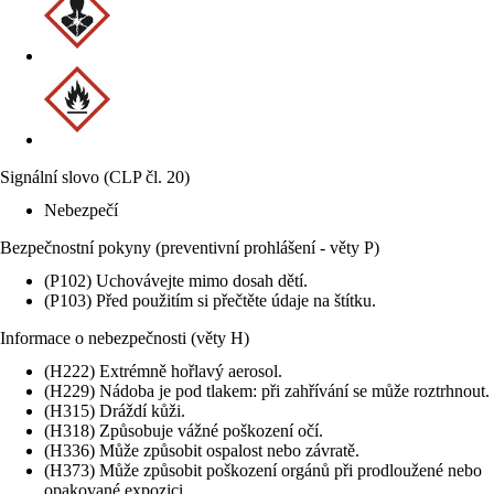
Signální slovo (CLP čl. 20)
Nebezpečí
Bezpečnostní pokyny (preventivní prohlášení - věty P)
(P102) Uchovávejte mimo dosah dětí.
(P103) Před použitím si přečtěte údaje na štítku.
Informace o nebezpečnosti (věty H)
(H222) Extrémně hořlavý aerosol.
(H229) Nádoba je pod tlakem: při zahřívání se může roztrhnout.
(H315) Dráždí kůži.
(H318) Způsobuje vážné poškození očí.
(H336) Může způsobit ospalost nebo závratě.
(H373) Může způsobit poškození orgánů při prodloužené nebo
opakované expozici.