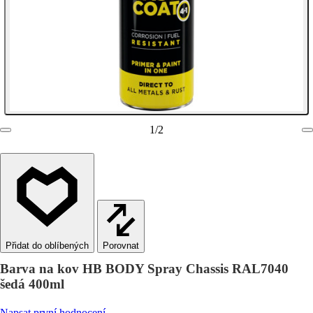
1
/
2
Porovnat
Barva na kov HB BODY Spray Chassis RAL7040
šedá 400ml
Napsat první hodnocení