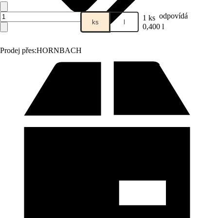
odpovídá
1 ks
ks
l
0,400 l
Prodej přes:
HORNBACH