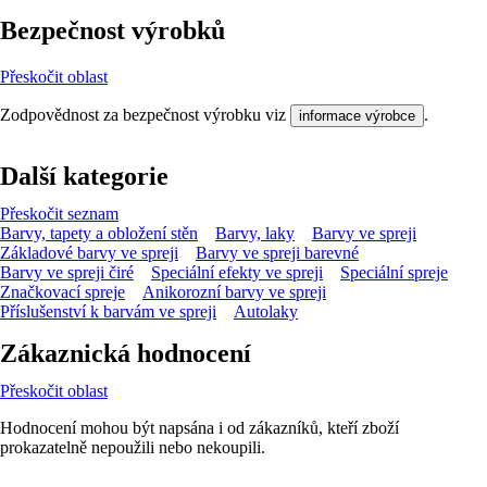
Bezpečnost výrobků
Přeskočit oblast
Zodpovědnost za bezpečnost výrobku viz
.
informace výrobce
Další kategorie
Přeskočit seznam
Barvy, tapety a obložení stěn
Barvy, laky
Barvy ve spreji
Základové barvy ve spreji
Barvy ve spreji barevné
Barvy ve spreji čiré
Speciální efekty ve spreji
Speciální spreje
Značkovací spreje
Anikorozní barvy ve spreji
Příslušenství k barvám ve spreji
Autolaky
Zákaznická hodnocení
Přeskočit oblast
Hodnocení mohou být napsána i od zákazníků, kteří zboží
prokazatelně nepoužili nebo nekoupili.