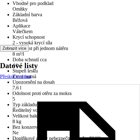
Vhodné pro podklad
Omítky
Základní barva
Béžová
Aplikace
Válečkem
Krycí schopnost
2 - vysoká krycí síla
Vydatnost při jednom nátěru
Zobrazit více
8 m²/l
Doba schnutí cca
Datové listy
4 h
Stupeň lesku
Přeskočit oblast
Extra matná
Upozornění na dosah
7,6 l
Odolnost proti otěru za mokra
5
Typ základu
Ředitelný vodou
Velikost balení
8 kg
Bez konzervačních látek
Ne
Doplňkové znaky nebezpečnosti (věty EUH)