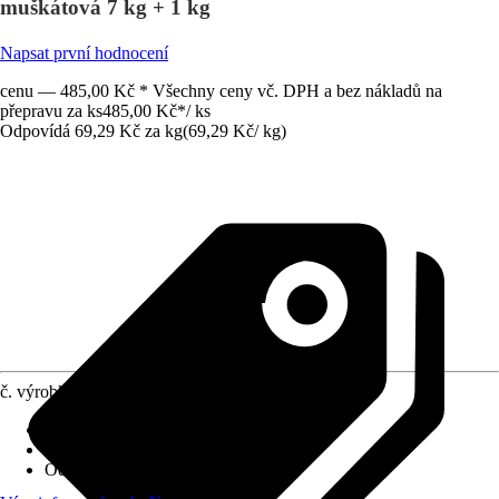
muškátová 7 kg + 1 kg
Napsat první hodnocení
cenu — 485,00 Kč * Všechny ceny vč. DPH a bez nákladů na
přepravu za ks
485,00 Kč
*
/
ks
Odpovídá 69,29 Kč za kg
(
69,29 Kč
/
kg
)
č. výrobku
10294279
Krycí schopnost
:
2 - vysoká krycí síla
Vydatnost při jednom nátěru
:
8 m²/l
Odolnost proti otěru za mokra
:
5