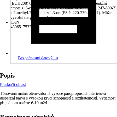
(EUH208) Obsahuje 1,2-benzisothiazol-3(2H)-on, reakční
hmota z: 5-chlor-2-methyl-2H-isothiazol-3-on [ES č. 247-500-7]
a 2-methyl-2H-isothiazol-3-on [ES č. 220-239-6] (3:1). Může
vyvolat alergickou reakci.
EAN
4306517532314
Bezpečnostní datový list
Popis
Přeskočit oblast
Tónovaná matná otěruvzdorná vysoce paropropustná interiérová
disperzní barva s vysokou krycí schopností a roztíratelností. Vydatnost
při jednom nátěru: 6-10 m2/l