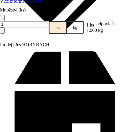
Více informací o zboží
Množství (ks)
odpovídá
1 ks
ks
kg
7,000 kg
Prodej přes:
HORNBACH