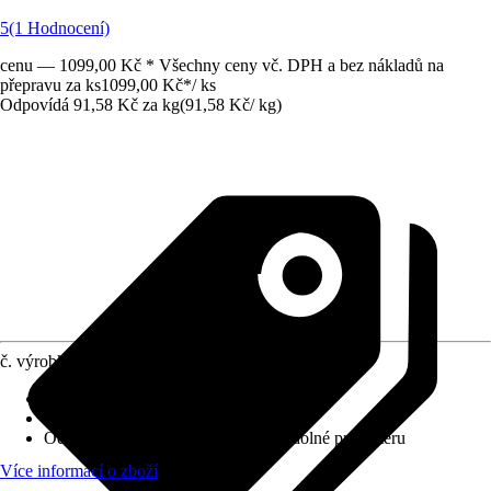
5
(1 Hodnocení)
cenu — 1099,00 Kč * Všechny ceny vč. DPH a bez nákladů na
přepravu za ks
1099,00 Kč
*
/
ks
Odpovídá 91,58 Kč za kg
(
91,58 Kč
/
kg
)
č. výrobku
10624906
Krycí schopnost
:
2 - vysoká krycí síla
Vydatnost při jednom nátěru
:
8 m²/l
Odolnost proti otěru za mokra
:
2 - odolné proti otěru
Více informací o zboží