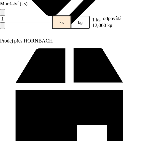
Množství (ks)
odpovídá
1 ks
ks
kg
12,000 kg
Prodej přes:
HORNBACH