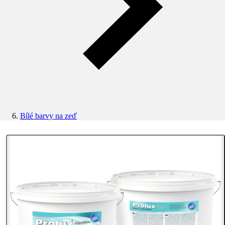
Bílé barvy na zeď