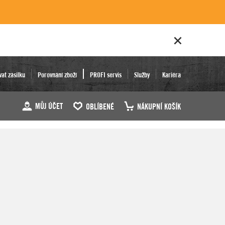
vat zásilku
Porovnání zboží
PROFI servis
Služby
Kariéra
MŮJ ÚČET
OBLÍBENÉ
NÁKUPNÍ KOŠÍK