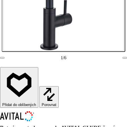
1
/
6
Porovnat