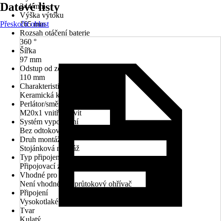
Datové listy
244 mm
Výška výtoku
Přeskočit oblast
165 mm
Rozsah otáčení baterie
360 °
Šířka
97 mm
Odstup od zdi
110 mm
Charakteristické znaky
Keramická kartuše
Perlátor/směšovací tryska
M20x1 vnitřní závit
Systém vypouštění
Bez odtokové soupravy
Druh montáže
Stojánková montáž
Typ připojení
Připojovací závit 1/2"
Vhodné pro
Není vhodné pro průtokový ohřívač
Připojení
Vysokotlaké - tlakové
Tvar
Kulatý