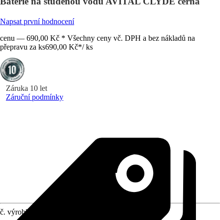
Baterie na studenou vodu AVITAL CLYDE černá
Napsat první hodnocení
cenu — 690,00 Kč * Všechny ceny vč. DPH a bez nákladů na
přepravu za ks
690,00 Kč
*
/
ks
Záruka 10 let
Záruční podmínky
č. výrobku
12234168