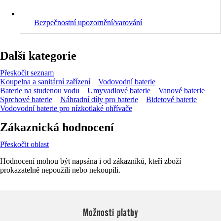
Bezpečnostní upozornění/varování
Další kategorie
Přeskočit seznam
Koupelna a sanitární zařízení
Vodovodní baterie
Baterie na studenou vodu
Umyvadlové baterie
Vanové baterie
Sprchové baterie
Náhradní díly pro baterie
Bidetové baterie
Vodovodní baterie pro nízkotlaké ohřívače
Zákaznická hodnocení
Přeskočit oblast
Hodnocení mohou být napsána i od zákazníků, kteří zboží
prokazatelně nepoužili nebo nekoupili.
Možnosti platby