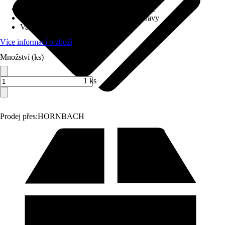
Charakteristické znaky
:
Keramická kartuše
Systém vypouštění
:
Bez odtokové soupravy
Varianta
:
Baterie na studenou vodu
Více informací o zboží
Množství (ks)
1 ks
Prodej přes:
HORNBACH