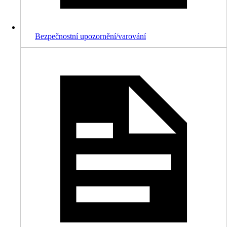
Bezpečnostní upozornění/varování