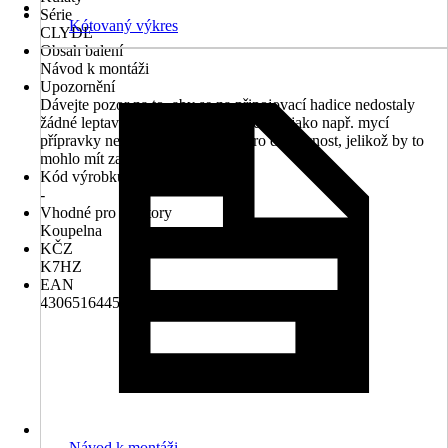
Série
Kótovaný výkres
CLYDE
Obsah balení
Návod k montáži
Upozornění
Dávejte pozor na to, aby se na připojovací hadice nedostaly
žádné leptavé nebo korozní prostředky, jako např. mycí
přípravky nebo čisticí přípravky pro domácnost, jelikož by to
mohlo mít za následek únik vody
Kód výrobku
-
Vhodné pro prostory
Koupelna
KČZ
K7HZ
EAN
4306516445806
Návod k montáži