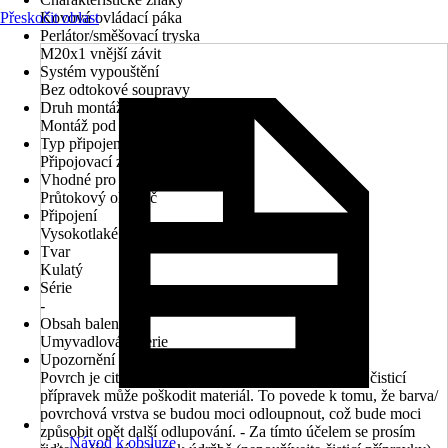
Přeskočit oblast
Kovová ovládací páka
Perlátor/směšovací tryska
M20x1 vnější závit
Systém vypouštění
Bez odtokové soupravy
Druh montáže
Montáž pod omítku
Typ připojení
Připojovací závit 1/2"
Vhodné pro
Průtokový ohřívač
Připojení
Vysokotlaké - tlakové
Tvar
Kulatý
Série
-
Obsah balení
Umyvadlová baterie
Upozornění
Povrch je citlivější než chromová vrstva. Nevhodný čisticí
přípravek může poškodit materiál. To povede k tomu, že barva/
povrchová vrstva se budou moci odloupnout, což bude moci
způsobit opět další odlupování. - Za tímto účelem se prosím
Návod k obsluze