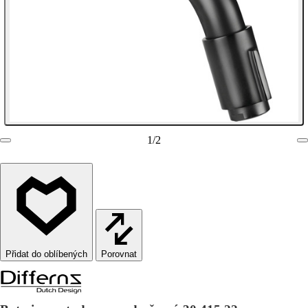
1
/
2
Porovnat