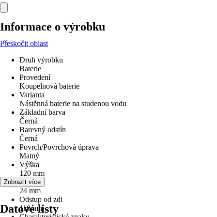
Informace o výrobku
Přeskočit oblast
Druh výrobku
Baterie
Provedení
Koupelnová baterie
Varianta
Nástěnná baterie na studenou vodu
Základní barva
Černá
Barevný odstín
Černá
Povrch/Povrchová úprava
Matný
Výška
120 mm
Šířka
Zobrazit více
24 mm
Odstup od zdi
Datové listy
110 mm
Charakteristické znaky