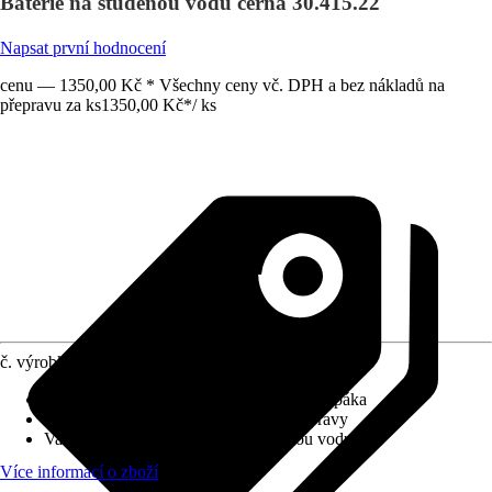
Baterie na studenou vodu černá 30.415.22
Napsat první hodnocení
cenu — 1350,00 Kč * Všechny ceny vč. DPH a bez nákladů na
přepravu za ks
1350,00 Kč
*
/
ks
č. výrobku
10474130
Charakteristické znaky
:
Kovová ovládací páka
Systém vypouštění
:
Bez odtokové soupravy
Varianta
:
Nástěnná baterie na studenou vodu
Více informací o zboží