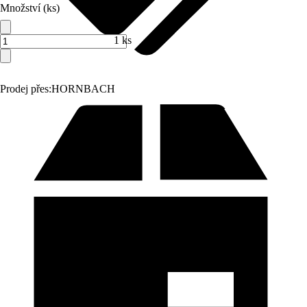
Množství (ks)
1 ks
Prodej přes:
HORNBACH