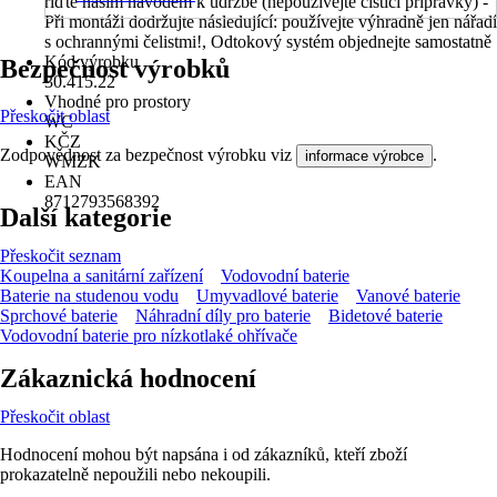
řiďte naším návodem k údržbě (nepoužívejte čisticí přípravky) -
Při montáži dodržujte následující: používejte výhradně jen nářadí
s ochrannými čelistmi!, Odtokový systém objednejte samostatně
Kód výrobku
Bezpečnost výrobků
30.415.22
Vhodné pro prostory
Přeskočit oblast
WC
KČZ
Zodpovědnost za bezpečnost výrobku viz
.
informace výrobce
WMZK
EAN
8712793568392
Další kategorie
Přeskočit seznam
Koupelna a sanitární zařízení
Vodovodní baterie
Baterie na studenou vodu
Umyvadlové baterie
Vanové baterie
Sprchové baterie
Náhradní díly pro baterie
Bidetové baterie
Vodovodní baterie pro nízkotlaké ohřívače
Zákaznická hodnocení
Přeskočit oblast
Hodnocení mohou být napsána i od zákazníků, kteří zboží
prokazatelně nepoužili nebo nekoupili.