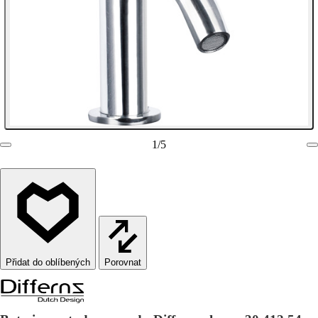
1
/
5
Porovnat