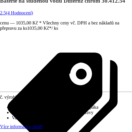
Baterie na studenou vodu Differnz chrom 30.412.54
2.5
(4 Hodnocení)
cenu — 1035,00 Kč * Všechny ceny vč. DPH a bez nákladů na
přepravu za ks
1035,00 Kč
*
/
ks
č. výrobku
6833882
Charakteristické znaky
:
Kovová ovládací páka
Systém vypouštění
:
Bez odtokové soupravy
Varianta
:
Baterie na studenou vodu
Více informací o zboží