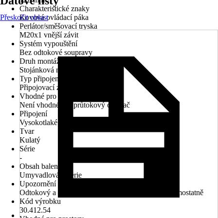
Datové listy
Charakteristické znaky
Přeskočit oblast
Kovová ovládací páka
Perlátor/směšovací tryska
M20x1 vnější závit
Systém vypouštění
Bez odtokové soupravy
Druh montáže
Stojánková montáž
Typ připojení
Připojovací závit 1/2"
Vhodné pro
Není vhodné pro průtokový ohřívač
Připojení
Vysokotlaké - tlakové
Tvar
Kulatý
Série
-
Obsah balení
Umyvadlová baterie
Upozornění
Odtokový a přepadový systém je nutné objednat samostatně
Kód výrobku
30.412.54