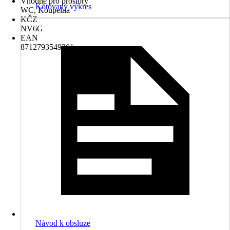
Vhodné pro prostory
Kótovaný výkres
WC, Koupelna
KČZ
NV6G
EAN
8712793549261
Návod k obsluze