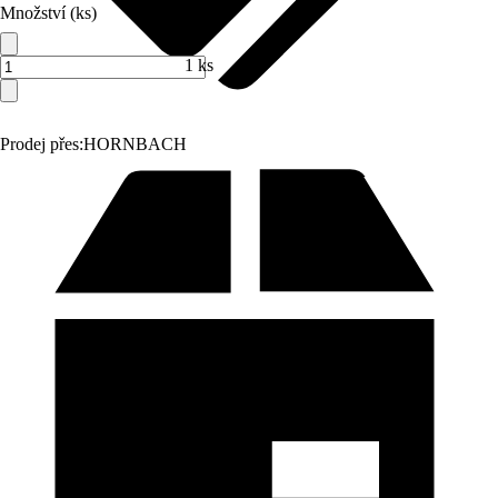
Množství (ks)
1 ks
Prodej přes:
HORNBACH