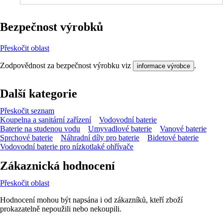
Bezpečnost výrobků
Přeskočit oblast
Zodpovědnost za bezpečnost výrobku viz
.
informace výrobce
Další kategorie
Přeskočit seznam
Koupelna a sanitární zařízení
Vodovodní baterie
Baterie na studenou vodu
Umyvadlové baterie
Vanové baterie
Sprchové baterie
Náhradní díly pro baterie
Bidetové baterie
Vodovodní baterie pro nízkotlaké ohřívače
Zákaznická hodnocení
Přeskočit oblast
Hodnocení mohou být napsána i od zákazníků, kteří zboží
prokazatelně nepoužili nebo nekoupili.