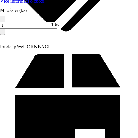
Více informací o zboží
Množství (ks)
1 ks
Prodej přes:
HORNBACH