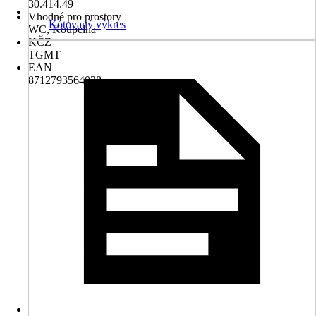
30.414.49
Vhodné pro prostory
Kótovaný výkres
WC, Koupelna
KČZ
TGMT
EAN
8712793564028