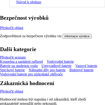
Návod k obsluze
Bezpečnost výrobků
Přeskočit oblast
Zodpovědnost za bezpečnost výrobku viz
.
informace výrobce
Další kategorie
Přeskočit seznam
Koupelna a sanitární zařízení
Vodovodní baterie
Baterie na studenou vodu
Umyvadlové baterie
Vanové baterie
Sprchové baterie
Náhradní díly pro baterie
Bidetové baterie
Vodovodní baterie pro nízkotlaké ohřívače
Zákaznická hodnocení
Přeskočit oblast
Hodnocení mohou být napsána i od zákazníků, kteří zboží
prokazatelně nepoužili nebo nekoupili.