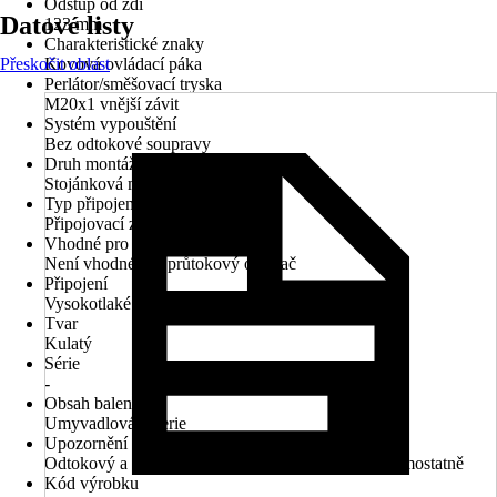
Odstup od zdi
Datové listy
123 mm
Charakteristické znaky
Přeskočit oblast
Kovová ovládací páka
Perlátor/směšovací tryska
M20x1 vnější závit
Systém vypouštění
Bez odtokové soupravy
Druh montáže
Stojánková montáž
Typ připojení
Připojovací závit 1/2"
Vhodné pro
Není vhodné pro průtokový ohřívač
Připojení
Vysokotlaké - tlakové
Tvar
Kulatý
Série
-
Obsah balení
Umyvadlová baterie
Upozornění
Odtokový a přepadový systém je nutné objednat samostatně
Kód výrobku