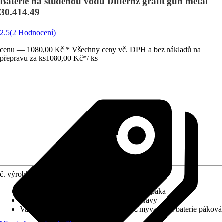
Baterie na studenou vodu Differnz grafit gun metal
30.414.49
2.5
(2 Hodnocení)
cenu — 1080,00 Kč * Všechny ceny vč. DPH a bez nákladů na
přepravu za ks
1080,00 Kč
*
/
ks
č. výrobku
10328139
Charakteristické znaky
:
Kovová ovládací páka
Systém vypouštění
:
Bez odtokové soupravy
Varianta
:
Baterie na studenou vodu, Umyvadlová baterie páková