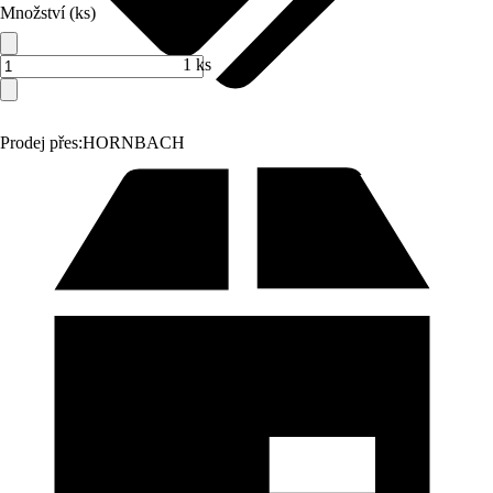
Množství (ks)
1 ks
Prodej přes:
HORNBACH