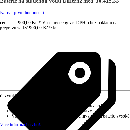
Baterie na studenou vodu Differnz měď 30.415.33
Napsat první hodnocení
cenu — 1900,00 Kč * Všechny ceny vč. DPH a bez nákladů na
přepravu za ks
1900,00 Kč
*
/
ks
č. výrobku
10430483
Charakteristické znaky
:
Jednopáková směšovací baterie
Systém vypouštění
:
Bez odtokové soupravy
Varianta
:
Baterie na studenou vodu, Umyvadlová baterie vysoká
Více informací o zboží