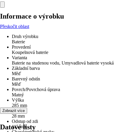
Informace o výrobku
Přeskočit oblast
Druh výrobku
Baterie
Provedení
Koupelnová baterie
Varianta
Baterie na studenou vodu, Umyvadlová baterie vysoká
Základní barva
Měď
Barevný odstín
Měď
Povrch/Povrchová úprava
Matný
Výška
285 mm
Šířka
Zobrazit více
28 mm
Odstup od zdi
Datové listy
115 mm
Charakteristické znaky