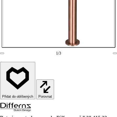
1
/
3
Porovnat