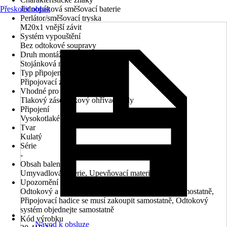
Přeskočit oblast
Jednopáková směšovací baterie
Perlátor/směšovací tryska
M20x1 vnější závit
Systém vypouštění
Bez odtokové soupravy
Druh montáže
Stojánková montáž
Typ připojení
Připojovací závit 1/2"
Vhodné pro
Tlakový zásobníkový ohřívač vody
Připojení
Vysokotlaké - tlakové, Nízkotlaké - beztlakové
Tvar
Kulatý
Série
-
Obsah balení
Umyvadlová baterie, Upevňovací materiál
Upozornění
Odtokový a přepadový systém je nutné objednat samostatně,
Připojovací hadice se musí zakoupit samostatně, Odtokový
systém objednejte samostatně
Kód výrobku
Návod k obsluze