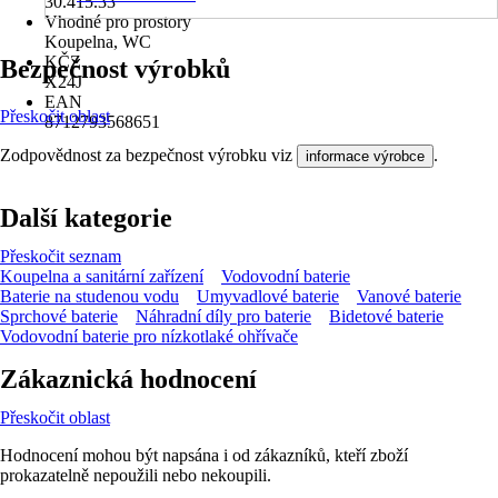
30.415.33
Vhodné pro prostory
Koupelna, WC
KČZ
Bezpečnost výrobků
X24J
EAN
Přeskočit oblast
8712793568651
Zodpovědnost za bezpečnost výrobku viz
.
informace výrobce
Další kategorie
Přeskočit seznam
Koupelna a sanitární zařízení
Vodovodní baterie
Baterie na studenou vodu
Umyvadlové baterie
Vanové baterie
Sprchové baterie
Náhradní díly pro baterie
Bidetové baterie
Vodovodní baterie pro nízkotlaké ohřívače
Zákaznická hodnocení
Přeskočit oblast
Hodnocení mohou být napsána i od zákazníků, kteří zboží
prokazatelně nepoužili nebo nekoupili.