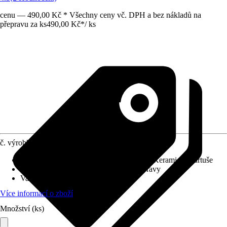
cenu — 490,00 Kč * Všechny ceny vč. DPH a bez nákladů na
přepravu za ks
490,00 Kč
*
/
ks
č. výrobku
12199158
Charakteristické znaky
:
Otočné ramínko, Keramická kartuše
Systém vypouštění
:
Bez odtokové soupravy
Varianta
:
Baterie na studenou vodu
Více informací o zboží
Množství (ks)