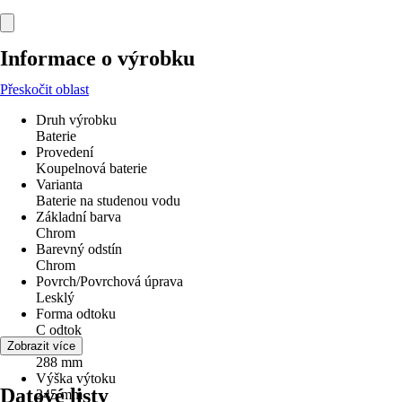
Informace o výrobku
Přeskočit oblast
Druh výrobku
Baterie
Provedení
Koupelnová baterie
Varianta
Baterie na studenou vodu
Základní barva
Chrom
Barevný odstín
Chrom
Povrch/Povrchová úprava
Lesklý
Forma odtoku
C odtok
Výška
Zobrazit více
288 mm
Výška výtoku
Datové listy
245 mm