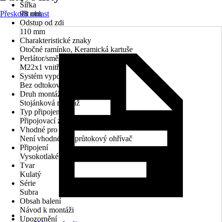
Šířka
Přeskočit oblast
98 mm
Odstup od zdi
110 mm
Charakteristické znaky
Otočné ramínko, Keramická kartuše
Perlátor/směšovací tryska
M22x1 vnitřní závit
Systém vypouštění
Bez odtokové soupravy
Druh montáže
Stojánková montáž
Typ připojení
Připojovací závit 1/2"
Vhodné pro
Není vhodné pro průtokový ohřívač
Připojení
Vysokotlaké - tlakové
Tvar
Kulatý
Série
Subra
Obsah balení
Návod k montáži
Upozornění