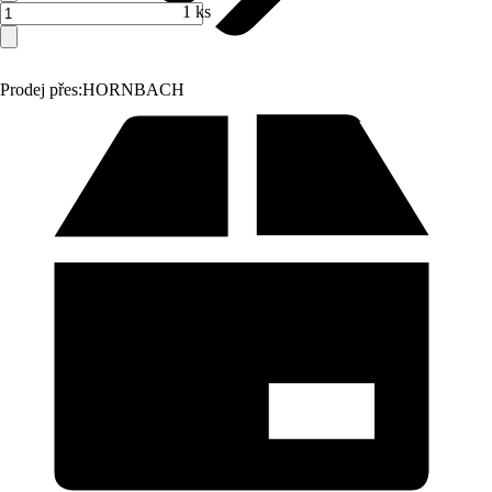
1 ks
Prodej přes:
HORNBACH