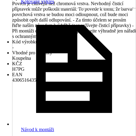
Kótovaný výkres
Povrch je citlivější než chromová vrstva. Nevhodný čisticí
přípravek může poškodit materiál. To povede k tomu, že barva/
povrchová vrstva se budou moci odloupnout, což bude moci
způsobit opět další odlupování. - Za tímto účelem se prosím
řiďte naším návodem k údržbě (nepoužívejte čisticí přípravky) -
Při montáži dodržujte následující: používejte výhradně jen nářadí
s ochrannými čelistmi!
Kód výrobku
-
Vhodné pro prostory
Koupelna
KČZ
H7PG
EAN
4306516435074
Návod k montáži