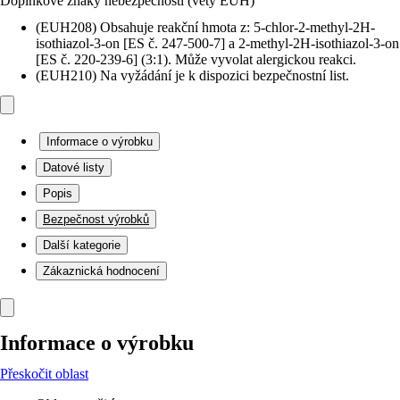
Doplňkové znaky nebezpečnosti (věty EUH)
(EUH208) Obsahuje reakční hmota z: 5-chlor-2-methyl-2H-
isothiazol-3-on [ES č. 247-500-7] a 2-methyl-2H-isothiazol-3-on
[ES č. 220-239-6] (3:1). Může vyvolat alergickou reakci.
(EUH210) Na vyžádání je k dispozici bezpečnostní list.
Informace o výrobku
Datové listy
Popis
Bezpečnost výrobků
Další kategorie
Zákaznická hodnocení
Informace o výrobku
Přeskočit oblast