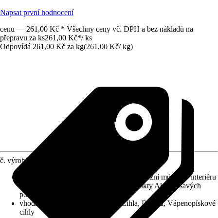
Napsat první hodnocení
cenu — 261,00 Kč * Všechny ceny vč. DPH a bez nákladů na
přepravu za ks
261,00 Kč
*
/
ks
Odpovídá 261,00 Kč za kg
(
261,00 Kč
/
kg
)
č. výrobku
10463181
Oblast použití
:
Exteriér, Interiér, Jako adhezní můstek v interiéru
a exteriéru pro veškeré systémové produkty Akkit u savých
podkladů, Na stěnu a podlahu
vhodné podklady
:
Zdiva, Beton, Cihla, Dlažba, Vápenopískové
cihly