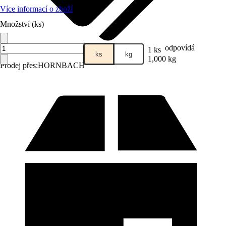
Více informací o zboží
Množství (ks)
odpovídá
1 ks
ks
kg
1,000 kg
Prodej přes:
HORNBACH