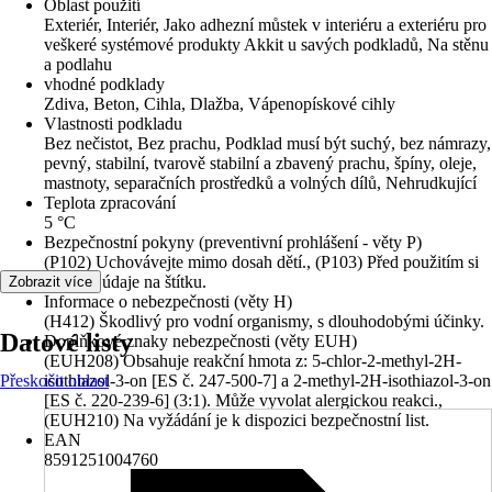
Oblast použití
Exteriér, Interiér, Jako adhezní můstek v interiéru a exteriéru pro
veškeré systémové produkty Akkit u savých podkladů, Na stěnu
a podlahu
vhodné podklady
Zdiva, Beton, Cihla, Dlažba, Vápenopískové cihly
Vlastnosti podkladu
Bez nečistot, Bez prachu, Podklad musí být suchý, bez námrazy,
pevný, stabilní, tvarově stabilní a zbavený prachu, špíny, oleje,
mastnoty, separačních prostředků a volných dílů, Nehrudkující
Teplota zpracování
5 °C
Bezpečnostní pokyny (preventivní prohlášení - věty P)
(P102) Uchovávejte mimo dosah dětí., (P103) Před použitím si
přečtěte údaje na štítku.
Zobrazit více
Informace o nebezpečnosti (věty H)
(H412) Škodlivý pro vodní organismy, s dlouhodobými účinky.
Datové listy
Doplňkové znaky nebezpečnosti (věty EUH)
(EUH208) Obsahuje reakční hmota z: 5-chlor-2-methyl-2H-
Přeskočit oblast
isothiazol-3-on [ES č. 247-500-7] a 2-methyl-2H-isothiazol-3-on
[ES č. 220-239-6] (3:1). Může vyvolat alergickou reakci.,
(EUH210) Na vyžádání je k dispozici bezpečnostní list.
EAN
8591251004760