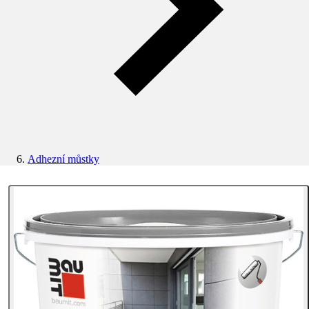
Adhezní můstky