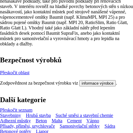
nenasákavé podklady, také pro původní podklady při renovacích
staveb. V interiéru rovněž na hladké povrchy betonových stěn s nízkou
nasákavostí, jako kontaktní můstek pod strojově nanášené vápenné,
vápenocementové omítky Baumit (např. KlimaMPI, MPI 25) a pro
sádrou pojené omítky Baumit (např. MPI 20, RatioSlim, Ratio Glatt,
Ratio Glatt L). Vhodný také jako základní nátěr před lepením
fasádních desek pomocí Baumit SupraFix, anebo jako kontaktní
můstek pro samonivelační a vyrovnávací hmoty a pro lepidla na
obklady a dlažby.
Bezpečnost výrobků
Přeskočit oblast
Zodpovědnost za bezpečnost výrobku viz
.
informace výrobce
Další kategorie
Přeskočit seznam
Stavebniny
Hrubá stavba
Suché směsi a stavební chemie
Adhezní můstky
Beton
Malta
Cement
Vápno
Přísady, příměsi, urychlovače
Samonivelační stěrky
Sádra
Betonové potěry
Liapor