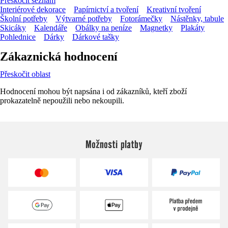
Přeskočit seznam
Interiérové dekorace
Papírnictví a tvoření
Kreativní tvoření
Školní potřeby
Výtvarné potřeby
Fotorámečky
Nástěnky, tabule
Skicáky
Kalendáře
Obálky na peníze
Magnetky
Plakáty
Pohlednice
Dárky
Dárkové tašky
Zákaznická hodnocení
Přeskočit oblast
Hodnocení mohou být napsána i od zákazníků, kteří zboží
prokazatelně nepoužili nebo nekoupili.
Možnosti platby