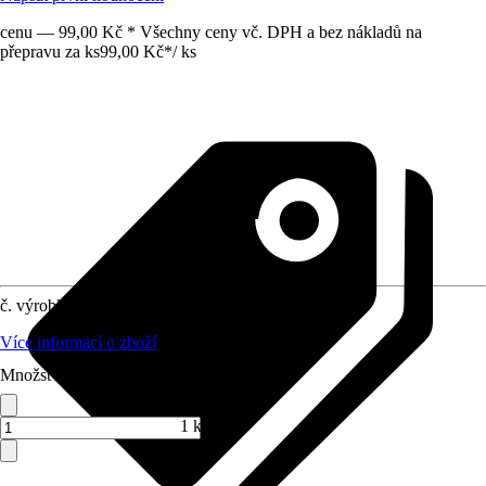
cenu — 99,00 Kč * Všechny ceny vč. DPH a bez nákladů na
přepravu za ks
99,00 Kč
*
/
ks
č. výrobku
10269500
Více informací o zboží
Množství (ks)
1 ks