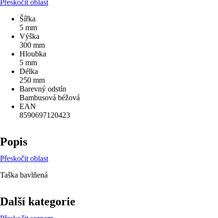
Přeskočit oblast
Šířka
5 mm
Výška
300 mm
Hloubka
5 mm
Délka
250 mm
Barevný odstín
Bambusová béžová
EAN
8590697120423
Popis
Přeskočit oblast
Taška bavlňená
Další kategorie