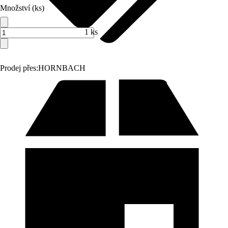
Množství (ks)
1 ks
Prodej přes:
HORNBACH