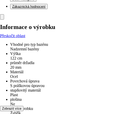
Zákaznická hodnocení
Informace o výrobku
Přeskočit oblast
Vhodné pro typ bazénu
Nadzemní bazény
Výška
122 cm
průměr držadla
20 mm
Materiál
Ocel
Povrchová úprava
S práškovou úpravou
stupňovitý materiál
Plast
plošina
Ne
Druh výrobku
Zobrazit více
Žebřík