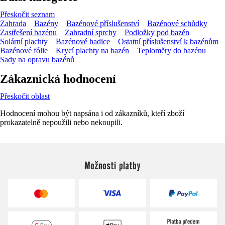
Přeskočit seznam
Zahrada
Bazény
Bazénové příslušenství
Bazénové schůdky
Zastřešení bazénu
Zahradní sprchy
Podložky pod bazén
Solární plachty
Bazénové hadice
Ostatní příslušenství k bazénům
Bazénové fólie
Krycí plachty na bazén
Teploměry do bazénu
Sady na opravu bazénů
Zákaznická hodnocení
Přeskočit oblast
Hodnocení mohou být napsána i od zákazníků, kteří zboží
prokazatelně nepoužili nebo nekoupili.
Možnosti platby