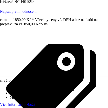
béžové SCH0029
Napsat první hodnocení
cenu — 1850,00 Kč * Všechny ceny vč. DPH a bez nákladů na
přepravu za ks
1850,00 Kč
*
/
ks
č. výrobku
12677957
Vhodné pro typ bazénu
:
Nadzemní bazény
Výška
:
122 cm
Materiál
:
Ocel
Více informací o zboží