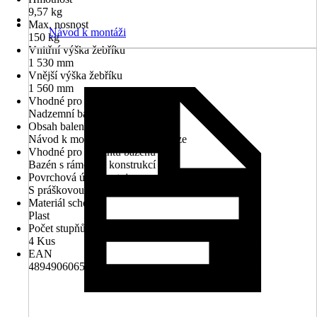
9,57 kg
Max. nosnost
Návod k montáži
150 kg
Vnitřní výška žebříku
1 530 mm
Vnější výška žebříku
1 560 mm
Vhodné pro typ bazénu
Nadzemní bazén
Obsah balení
Návod k montáži, Návod k obsluze
Vhodné pro variantu bazénu
Bazén s rámovou konstrukcí
Povrchová úprava stojanu
S práškovou úpravou
Materiál schodu
Plast
Počet stupňů
4 Kus
EAN
4894906065746