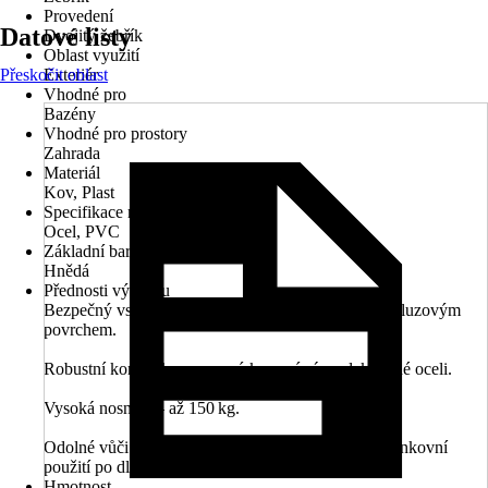
Provedení
Datové listy
Dvojitý žebřík
Oblast využití
Přeskočit oblast
Exteriér
Vhodné pro
Bazény
Vhodné pro prostory
Zahrada
Materiál
Kov, Plast
Specifikace materiálu
Ocel, PVC
Základní barva
Hnědá
Přednosti výrobku
Bezpečný vstup a výstup – plastové stupně s protiskluzovým
povrchem.
Robustní konstrukce – pevný kovový rám z lakované oceli.
Vysoká nosnost – až 150 kg.
Odolné vůči povětrnostním vlivům – vhodné pro venkovní
použití po dlouhou dobu.
Hmotnost