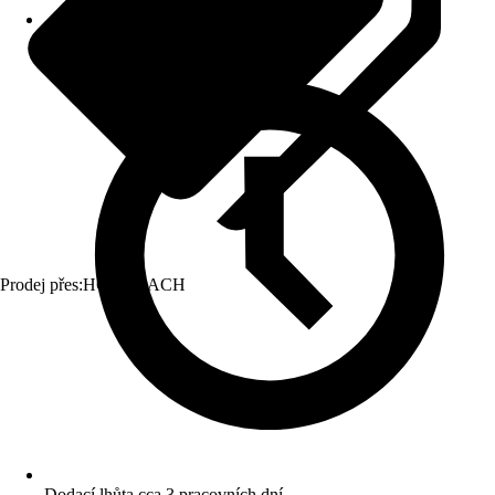
Prodej přes:
HORNBACH
Dodací lhůta cca 3 pracovních dní