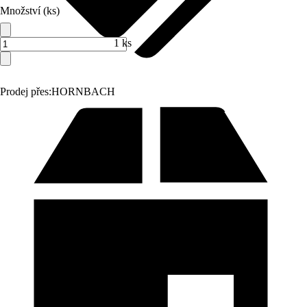
Množství (ks)
1 ks
Prodej přes:
HORNBACH