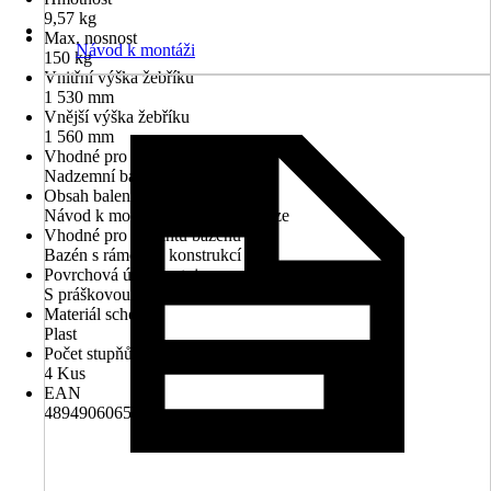
9,57 kg
Max. nosnost
Návod k montáži
150 kg
Vnitřní výška žebříku
1 530 mm
Vnější výška žebříku
1 560 mm
Vhodné pro typ bazénu
Nadzemní bazén
Obsah balení
Návod k montáži, Návod k obsluze
Vhodné pro variantu bazénu
Bazén s rámovou konstrukcí
Povrchová úprava stojanu
S práškovou úpravou
Materiál schodu
Plast
Počet stupňů
4 Kus
EAN
4894906065739