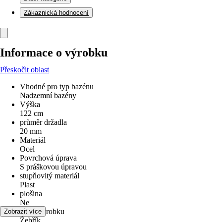
Zákaznická hodnocení
Informace o výrobku
Přeskočit oblast
Vhodné pro typ bazénu
Nadzemní bazény
Výška
122 cm
průměr držadla
20 mm
Materiál
Ocel
Povrchová úprava
S práškovou úpravou
stupňovitý materiál
Plast
plošina
Ne
Druh výrobku
Zobrazit více
Žebřík