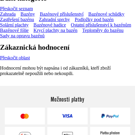
Přeskočit seznam
Zahrada
Bazény
Bazénové příslušenství
Bazénové schůdky
Zastřešení bazénu
Zahradní sprchy
Podložky pod bazén
Solární plachty
Bazénové hadice
Ostatní příslušenství k bazénům
Bazénové fólie
Krycí plachty na bazén
Teploměry do bazénu
Sady na opravu bazénů
Zákaznická hodnocení
Přeskočit oblast
Hodnocení mohou být napsána i od zákazníků, kteří zboží
prokazatelně nepoužili nebo nekoupili.
Možnosti platby