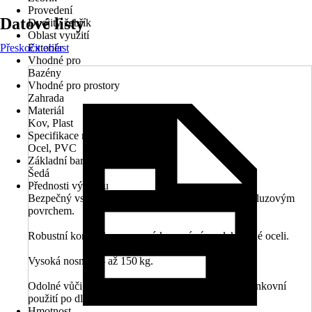
Provedení
Datové listy
Dvojitý žebřík
Oblast využití
Přeskočit oblast
Exteriér
Vhodné pro
Bazény
Vhodné pro prostory
Zahrada
Materiál
Kov, Plast
Specifikace materiálu
Ocel, PVC
Základní barva
Šedá
Přednosti výrobku
Bezpečný vstup a výstup – plastové stupně s protiskluzovým
povrchem.
Robustní konstrukce – pevný kovový rám z lakované oceli.
Vysoká nosnost – až 150 kg.
Odolné vůči povětrnostním vlivům – vhodné pro venkovní
použití po dlouhou dobu.
Hmotnost