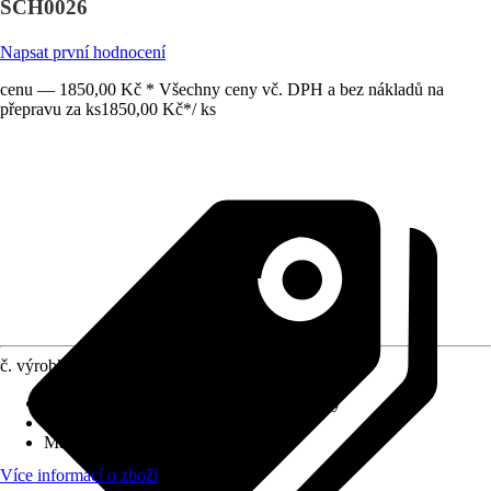
SCH0026
Napsat první hodnocení
cenu — 1850,00 Kč * Všechny ceny vč. DPH a bez nákladů na
přepravu za ks
1850,00 Kč
*
/
ks
č. výrobku
12677958
Vhodné pro typ bazénu
:
Nadzemní bazény
Výška
:
122 cm
Materiál
:
Ocel
Více informací o zboží