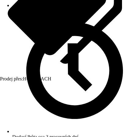
Prodej přes:
HORNBACH
Dodací lhůta cca 3 pracovních dní