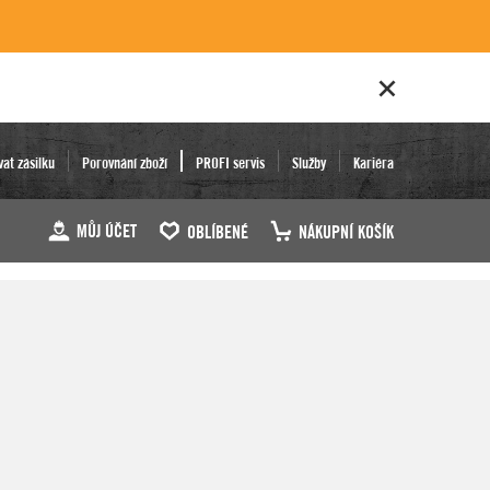
vat zásilku
Porovnání zboží
PROFI servis
Služby
Kariéra
MŮJ ÚČET
OBLÍBENÉ
NÁKUPNÍ KOŠÍK