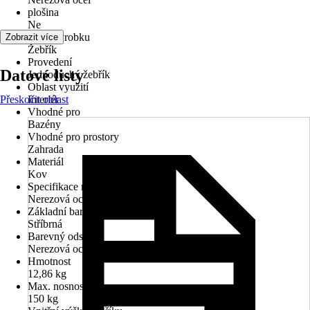
plošina
Ne
Druh výrobku
Zobrazit více
Žebřík
Provedení
Datové listy
Jednoduchý žebřík
Oblast využití
Přeskočit oblast
Interiér
Vhodné pro
Bazény
Vhodné pro prostory
Zahrada
Materiál
Kov
Specifikace materiálu
Nerezová ocel
Základní barva
Stříbrná
Barevný odstín
Nerezová ocel
Hmotnost
12,86 kg
Max. nosnost
150 kg