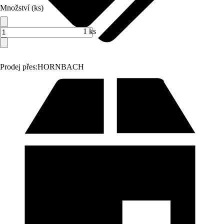
Množství (ks)
1 ks
Prodej přes:
HORNBACH