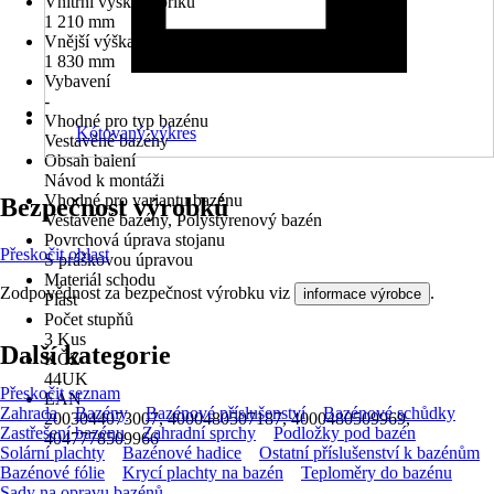
Vnitřní výška žebříku
1 210 mm
Vnější výška žebříku
1 830 mm
Vybavení
-
Vhodné pro typ bazénu
Kótovaný výkres
Vestavěné bazény
Obsah balení
Návod k montáži
Vhodné pro variantu bazénu
Bezpečnost výrobků
Vestavěné bazény, Polystyrenový bazén
Povrchová úprava stojanu
Přeskočit oblast
S práškovou úpravou
Materiál schodu
Zodpovědnost za bezpečnost výrobku viz
.
informace výrobce
Plast
Počet stupňů
3 Kus
Další kategorie
KČZ
44UK
Přeskočit seznam
EAN
Zahrada
Bazény
Bazénové příslušenství
Bazénové schůdky
2003044073007, 4000480507187, 4000480509969,
Zastřešení bazénu
Zahradní sprchy
Podložky pod bazén
4047778509966
Solární plachty
Bazénové hadice
Ostatní příslušenství k bazénům
Bazénové fólie
Krycí plachty na bazén
Teploměry do bazénu
Sady na opravu bazénů