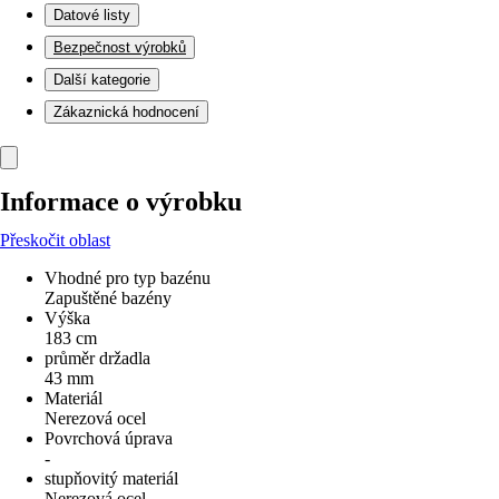
Datové listy
Bezpečnost výrobků
Další kategorie
Zákaznická hodnocení
Informace o výrobku
Přeskočit oblast
Vhodné pro typ bazénu
Zapuštěné bazény
Výška
183 cm
průměr držadla
43 mm
Materiál
Nerezová ocel
Povrchová úprava
-
stupňovitý materiál
Nerezová ocel