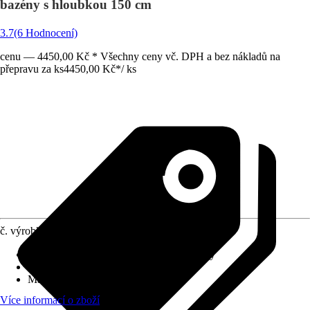
bazény s hloubkou 150 cm
3.7
(6 Hodnocení)
cenu — 4450,00 Kč * Všechny ceny vč. DPH a bez nákladů na
přepravu za ks
4450,00 Kč
*
/
ks
č. výrobku
3044073
Vhodné pro typ bazénu
:
Zapuštěné bazény
Výška
:
183 cm
Materiál
:
Nerezová ocel
Více informací o zboží