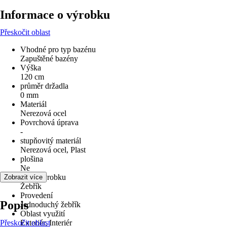
Informace o výrobku
Přeskočit oblast
Vhodné pro typ bazénu
Zapuštěné bazény
Výška
120 cm
průměr držadla
0 mm
Materiál
Nerezová ocel
Povrchová úprava
-
stupňovitý materiál
Nerezová ocel, Plast
plošina
Ne
Druh výrobku
Zobrazit více
Žebřík
Provedení
Popis
Jednoduchý žebřík
Oblast využití
Přeskočit oblast
Exteriér, Interiér