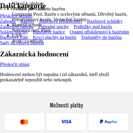
Návod k obsluze
Další kategorie
d x š x v: 65 x 50 x 158
Vhodné pro variantu bazénu
Composite Pool, Bazén s ocelovými stěnami, Dřevěný bazén,
Přeskočit seznam
Polystyrenový bazén, Vestavěné bazény
Zahrada
Bazény
Bazénové příslušenství
Bazénové schůdky
Materiál schodu
Zastřešení bazénu
Zahradní sprchy
Podložky pod bazén
Nerezová ocel, Plast
Solární plachty
Bazénové hadice
Ostatní příslušenství k bazénům
EAN
Bazénové fólie
Krycí plachty na bazén
Teploměry do bazénu
4038755508126
Sady na opravu bazénů
Zákaznická hodnocení
Přeskočit oblast
Hodnocení mohou být napsána i od zákazníků, kteří zboží
prokazatelně nepoužili nebo nekoupili.
Možnosti platby