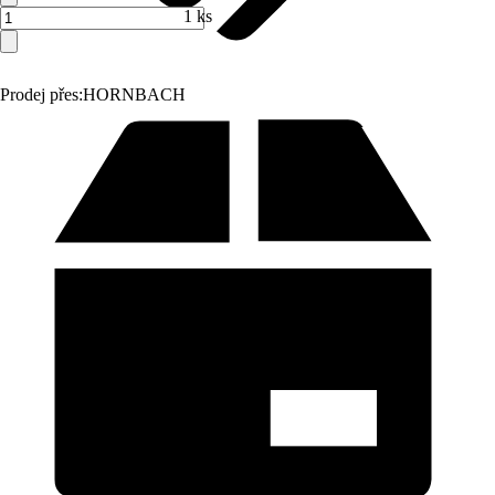
1 ks
Prodej přes:
HORNBACH