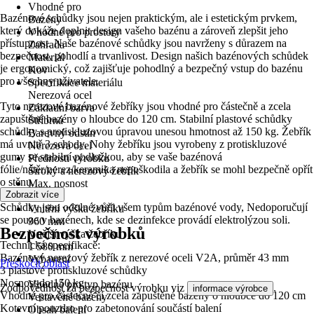
Vhodné pro
Bazénové schůdky jsou nejen praktickým, ale i estetickým prvkem,
Bazény
který dokáže doplnit design vašeho bazénu a zároveň zlepšit jeho
Vhodné pro prostory
přístupnost. Naše bazénové schůdky jsou navrženy s důrazem na
Zahrada
bezpečnost, pohodlí a trvanlivost. Design našich bazénových schůdek
Materiál
je ergonomický, což zajišťuje pohodlný a bezpečný vstup do bazénu
Kov
pro všechny uživatele.
Specifikace materiálu
Nerezová ocel
Tyto nerezové bazénové žebříky jsou vhodné pro částečně a zcela
Základní barva
zapuštěné bazény o hloubce do 120 cm. Stabilní plastové schůdky
Stříbrná
schůdky s protiskluzovou úpravou unesou hmotnost až 150 kg. Žebřík
Barevný odstín
má uvnitř 3 schody. Nohy žebříku jsou vyrobeny z protiskluzové
Nerezová ocel
gumy se stabilní podložkou, aby se vaše bazénová
Přednosti výrobku
fólie/nátěr/nerez/keramika nepoškodila a žebřík se mohl bezpečně opřít
Široký a nerezový žebřík
o stěnu.
Max. nosnost
Zobrazit více
150 kg
Schůdky jsou odolné vůči všem typům bazénové vody, Nedoporučují
Vnitřní výška žebříku
se pouze v bazénech, kde se dezinfekce provádí elektrolýzou soli.
960 mm
Bezpečnost výrobků
Vnější výška žebříku
Technická specifikace:
1 580 mm
Bazénový nerezový žebřík z nerezové oceli V2A, průměr 43 mm
Vybavení
Přeskočit oblast
3 plastové protiskluzové schůdky
-
Nosnost do 150 kg
Vhodné pro typ bazénu
Zodpovědnost za bezpečnost výrobku viz
.
informace výrobce
Vhodné pro částečně či zcela zapuštěné bazény o hloubce do 120 cm
Vestavěné bazény
Kotevní pouzdro pro zabetonování součástí balení
Obsah balení