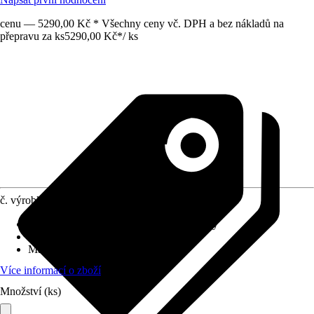
cenu — 5290,00 Kč * Všechny ceny vč. DPH a bez nákladů na
přepravu za ks
5290,00 Kč
*
/
ks
č. výrobku
7602611
Vhodné pro typ bazénu
:
Zapuštěné bazény
Výška
:
120 cm
Materiál
:
Nerezová ocel
Více informací o zboží
Množství (ks)