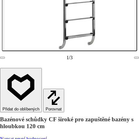
1
/
3
Porovnat
Bazénové schůdky CF široké pro zapuštěné bazény s
hloubkou 120 cm
Napsat první hodnocení