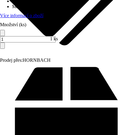
Vhodné pro
:
Zahrada
Materiál
:
Beton
Více informací o zboží
Množství (ks)
1 ks
Prodej přes:
HORNBACH