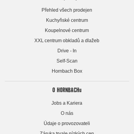
Přehled všech prodejen
Kuchyňské centrum
Koupelnové centrum
XXL centrum obkladů a dlažeb
Drive - In
Self-Scan
Hornbach Box
O HORNBACHu
Jobs a Kariera
O nás
Údaje o provozovateli
Záruka trvale nízkých cen