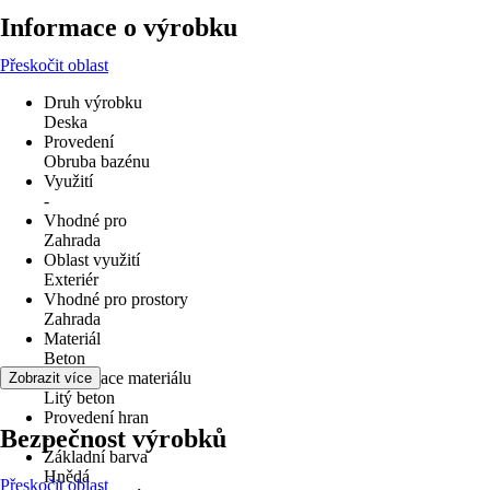
Informace o výrobku
Přeskočit oblast
Druh výrobku
Deska
Provedení
Obruba bazénu
Využití
-
Vhodné pro
Zahrada
Oblast využití
Exteriér
Vhodné pro prostory
Zahrada
Materiál
Beton
Specifikace materiálu
Zobrazit více
Litý beton
Provedení hran
Bezpečnost výrobků
-
Základní barva
Hnědá
Přeskočit oblast