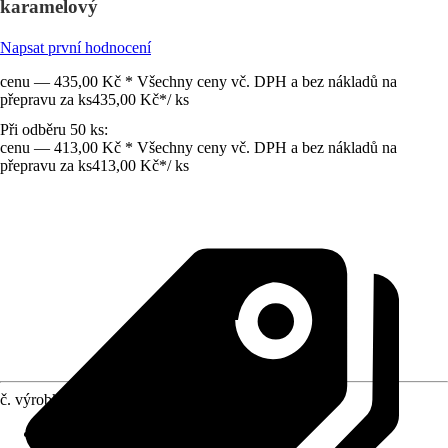
karamelový
Napsat první hodnocení
cenu — 435,00 Kč * Všechny ceny vč. DPH a bez nákladů na
přepravu za ks
435,00 Kč
*
/
ks
Při odběru 50 ks:
cenu — 413,00 Kč * Všechny ceny vč. DPH a bez nákladů na
přepravu za ks
413,00 Kč
*
/
ks
č. výrobku
10580136
Jmenovitý rozměr v cm
:
59,5 x 22,5