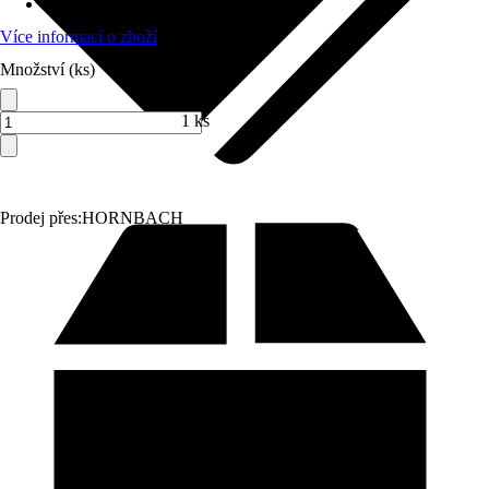
Specifikace materiálu
:
Litý beton
Více informací o zboží
Množství (ks)
1 ks
Prodej přes:
HORNBACH