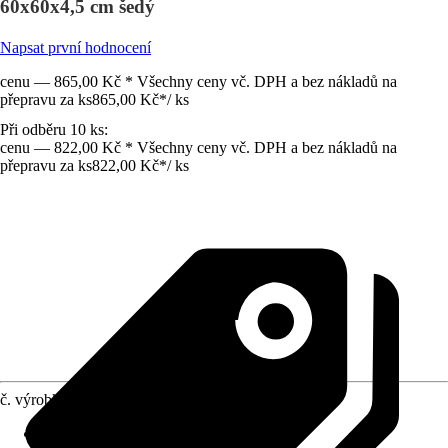
60x60x4,5 cm šedý
Napsat první hodnocení
cenu — 865,00 Kč * Všechny ceny vč. DPH a bez nákladů na
přepravu za ks
865,00 Kč
*
/
ks
Při odběru 10 ks:
cenu — 822,00 Kč * Všechny ceny vč. DPH a bez nákladů na
přepravu za ks
822,00 Kč
*
/
ks
č. výrobku
12467746
Vlastnosti
:
Mrazuvzdorné