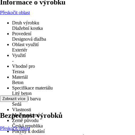
Informace o výrobku
Přeskočit oblast
Druh výrobku
Dlažební kostka
Provedení
Designová dlažba
Oblast využití
Exteriér
Využití
-
Vhodné pro
Terasa
Materiál
Beton
Specifikace materiálu
Litý beton
Základní barva
Zobrazit více
Šedá
Vlastnosti
Bezpečnost výrobků
Mrazuvzdorné
Země původu
Česká republika
Přeskočit oblast
Pokyny k dodání