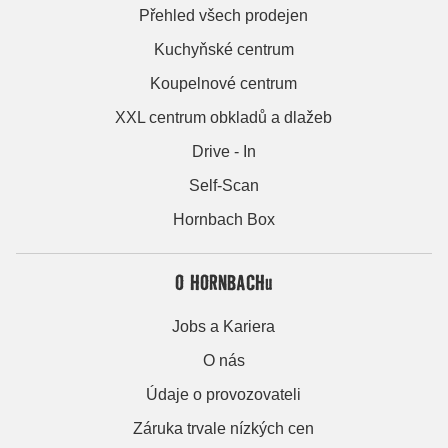
Přehled všech prodejen
Kuchyňské centrum
Koupelnové centrum
XXL centrum obkladů a dlažeb
Drive - In
Self-Scan
Hornbach Box
O HORNBACHu
Jobs a Kariera
O nás
Údaje o provozovateli
Záruka trvale nízkých cen