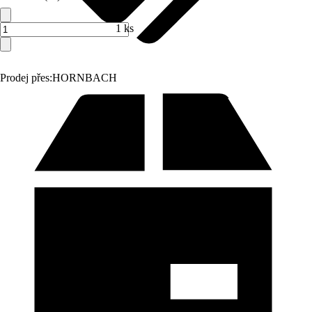
1 ks
Prodej přes:
HORNBACH