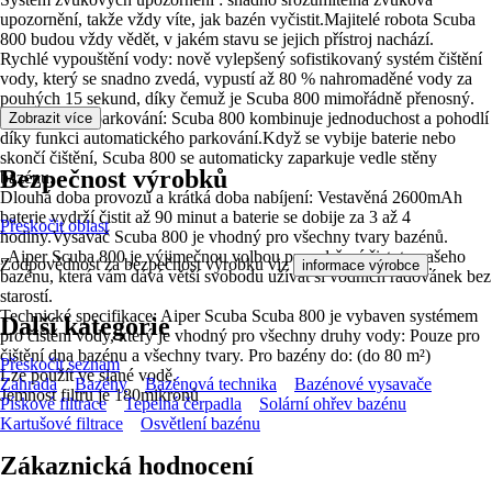
upozornění, takže vždy víte, jak bazén vyčistit.Majitelé robota Scuba
800 budou vždy vědět, v jakém stavu se jejich přístroj nachází.
Rychlé vypouštění vody: nově vylepšený sofistikovaný systém čištění
vody, který se snadno zvedá, vypustí až 80 % nahromaděné vody za
pouhých 15 sekund, díky čemuž je Scuba 800 mimořádně přenosný.
Automatické parkování: Scuba 800 kombinuje jednoduchost a pohodlí
Zobrazit více
díky funkci automatického parkování.Když se vybije baterie nebo
skončí čištění, Scuba 800 se automaticky zaparkuje vedle stěny
Bezpečnost výrobků
bazénu.
Dlouhá doba provozu a krátká doba nabíjení: Vestavěná 2600mAh
baterie vydrží čistit až 90 minut a baterie se dobije za 3 až 4
Přeskočit oblast
hodiny.Vysavač Scuba 800 je vhodný pro všechny tvary bazénů.
„Aiper Scuba 800 je výjimečnou volbou pro udržení čistoty vašeho
Zodpovědnost za bezpečnost výrobku viz
.
informace výrobce
bazénu, která vám dává větší svobodu užívat si vodních radovánek bez
starostí.
Technické specifikace: Aiper Scuba Scuba 800 je vybaven systémem
Další kategorie
pro čištění vody, který je vhodný pro všechny druhy vody: Pouze pro
čištění dna bazénu a všechny tvary. Pro bazény do: (do 80 m²)
Přeskočit seznam
Lze použít ve slané vodě.
Zahrada
Bazény
Bazénová technika
Bazénové vysavače
Jemnost filtru je 180mikronů
Pískové filtrace
Tepelná čerpadla
Solární ohřev bazénu
Kartušové filtrace
Osvětlení bazénu
Zákaznická hodnocení