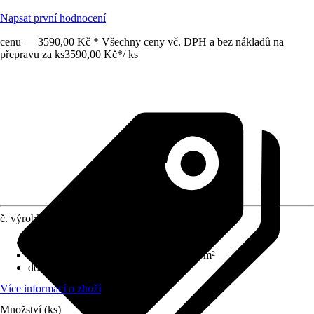
Napsat první hodnocení
cenu — 3590,00 Kč * Všechny ceny vč. DPH a bez nákladů na
přepravu za ks
3590,00 Kč
*
/
ks
č. výrobku
12296543
Kabelová přípojka
:
Ne
Rozsah aplikace
:
Pro bazény do: do 80 m²
doba
:
-
Více informací o zboží
Množství (ks)