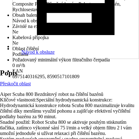
Composite Pool, Dřevěný bazén, Polystyrenový bazén,
Rychlosestavitelný bazén, Vestavěné bazény
Obsah balení
Návod k obsluze
Závislé na externím filtračním systému
Ne
Kabelová přípojka
Ne
Oblast čištění
Návod k obsluze
Podlaha
Požadovaný minimální výkon filtračního čerpadla
0 m³/h
EAN
Popis
6975140316295, 8590517101809
Přeskočit oblast
Aiper Scuba 800 Bezdrátový robot na čištění bazénů
Klíčové vlastnosti:Speciální hydrodynamická konstrukce:
Hydrodynamická konstrukce robota Scuba 800 maximalizuje kvalitu
čištění díky menšímu využití pohonu a zajišťuje efektivní vyčištění
podlahy bazénu za 90 minut.
Snadné použití: Robot Scuba 800 se aktivuje pouhým stisknutím
tlačítka, zatímco výkonné sání 75 l/min a velký objem filtru 2 l vám
umožní jednoduše si užívat relaxaci při čištění bazénu.
Systém zvukových upozornění : snadno srozumitelná zvuková