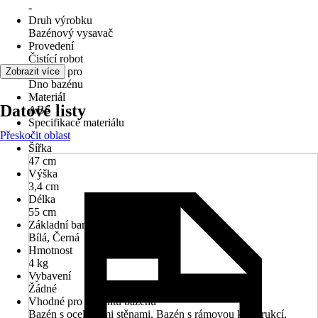
-
Druh výrobku
Bazénový vysavač
Provedení
Čistící robot
Vhodné pro
Zobrazit více
Dno bazénu
Materiál
Datové listy
ABS
Specifikace materiálu
Přeskočit oblast
-
Šířka
47 cm
Výška
3,4 cm
Délka
55 cm
Základní barva
Bílá, Černá
Hmotnost
4 kg
Vybavení
Žádné
Vhodné pro variantu bazénu
Bazén s ocelovými stěnami, Bazén s rámovou konstrukcí,