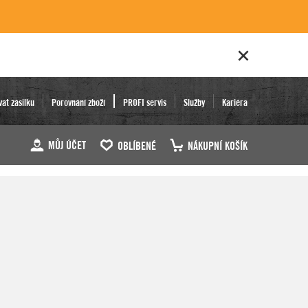
vat zásilku
Porovnání zboží
PROFI servis
Služby
Kariéra
MŮJ ÚČET
OBLÍBENÉ
NÁKUPNÍ KOŠÍK