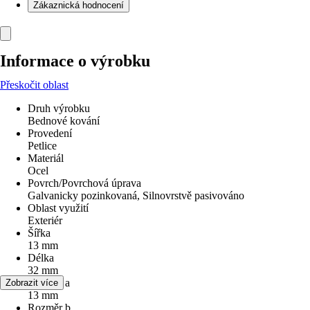
Zákaznická hodnocení
Informace o výrobku
Přeskočit oblast
Druh výrobku
Bednové kování
Provedení
Petlice
Materiál
Ocel
Povrch/Povrchová úprava
Galvanicky pozinkovaná, Silnovrstvě pasivováno
Oblast využití
Exteriér
Šířka
13 mm
Délka
32 mm
Rozměr a
Zobrazit více
13 mm
Rozměr b