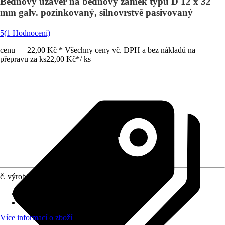
Bednový uzávěr na bednový zámek typu D 12 x 32
mm galv. pozinkovaný, silnovrstvě pasivovaný
5
(1 Hodnocení)
cenu — 22,00 Kč * Všechny ceny vč. DPH a bez nákladů na
přepravu za ks
22,00 Kč
*
/
ks
č. výrobku
8063005
Druh výrobku
:
Bednové kování
Provedení
:
Petlice
Více informací o zboží