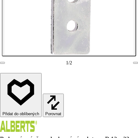
1
/
2
Porovnat