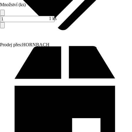
Množství (ks)
1 ks
Prodej přes:
HORNBACH