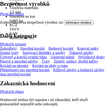
Bezpečnost výrobků
32 mm
Tloušťka materiálu
1,5 mm
Přeskočit oblast
Hmotnost na kus
0,005 kg
Zodpovědnost za bezpečnost výrobku viz
.
informace výrobce
KČZ
T6VV
EAN
Další kategorie
4004338347901
Přeskočit seznam
Železářství
Stavební kování
Bednové kování
Kotevní patky
Zemní vruty
Spojovací úhelníky a spojky
Trámové spojky
Úchytný a kotvící systém Sikla
Ukotvení trámů
Styčníkové desky
Pásové a stavební závěsy
Čepy
Zástrče, petlice, dveřní háčky
Kování na okenice
Kování na ploty a vrata
Příslušenství pro stavební kování
Křížové závěsy a bednové závěsy
Jiná stavební kování
Zákaznická hodnocení
Přeskočit oblast
Hodnocení mohou být napsána i od zákazníků, kteří zboží
prokazatelně nepoužili nebo nekoupili.