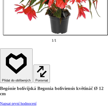
1
/
1
Porovnat
Begónie bolívijská Begonia boliviensis květináč Ø 12
cm
Napsat první hodnocení