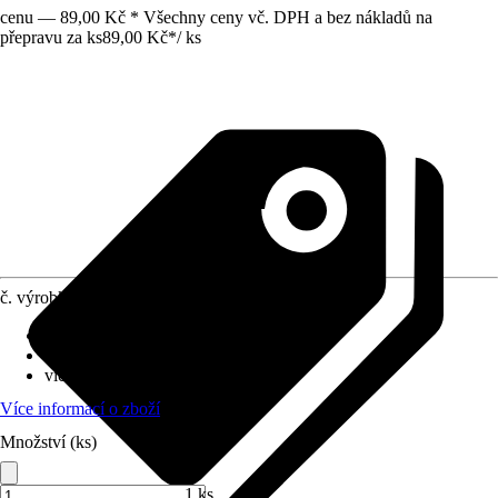
cenu — 89,00 Kč * Všechny ceny vč. DPH a bez nákladů na
přepravu za ks
89,00 Kč
*
/
ks
č. výrobku
8788272
Průměr květináče
:
12 cm
Umístění
:
Polostín, Slunce
víceleté
:
Ano
Více informací o zboží
Množství (ks)
1 ks