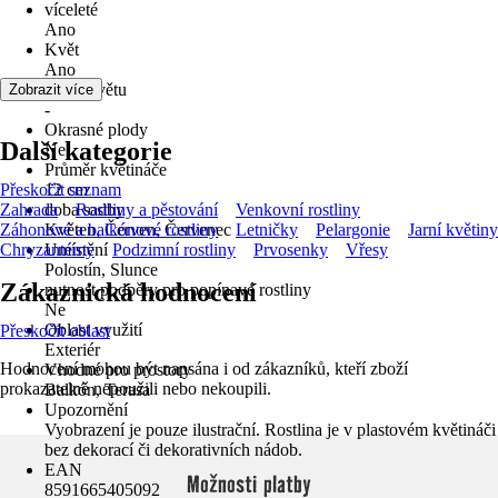
víceleté
Ano
Květ
Ano
Doba květu
Zobrazit více
-
Okrasné plody
Další kategorie
Ne
Průměr květináče
Přeskočit seznam
12 cm
Zahrada
doba sadby
Rostliny a pěstování
Venkovní rostliny
Záhonové a balkónové rostliny
Květen, Červen, Červenec
Letničky
Pelargonie
Jarní květiny
Chryzantémy
Umístění
Podzimní rostliny
Prvosenky
Vřesy
Polostín, Slunce
Zákaznická hodnocení
nutnost podpěry pro popínavé rostliny
Ne
Oblast využití
Přeskočit oblast
Exteriér
Hodnocení mohou být napsána i od zákazníků, kteří zboží
Vhodné pro prostory
prokazatelně nepoužili nebo nekoupili.
Balkón, Terasa
Upozornění
Vyobrazení je pouze ilustrační. Rostlina je v plastovém květináči
bez dekorací či dekorativních nádob.
EAN
Možnosti platby
8591665405092