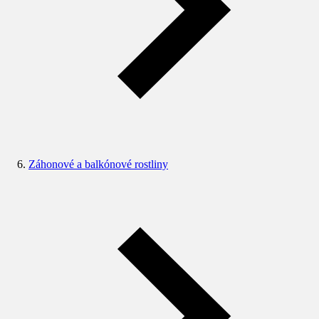
Záhonové a balkónové rostliny