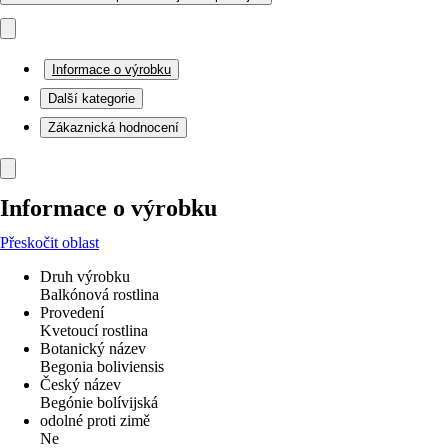
Informace o výrobku
Další kategorie
Zákaznická hodnocení
Informace o výrobku
Přeskočit oblast
Druh výrobku
Balkónová rostlina
Provedení
Kvetoucí rostlina
Botanický název
Begonia boliviensis
Český název
Begónie bolívijská
odolné proti zimě
Ne