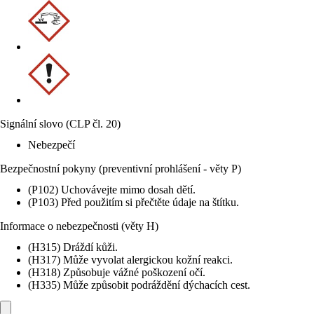
Signální slovo (CLP čl. 20)
Nebezpečí
Bezpečnostní pokyny (preventivní prohlášení - věty P)
(P102) Uchovávejte mimo dosah dětí.
(P103) Před použitím si přečtěte údaje na štítku.
Informace o nebezpečnosti (věty H)
(H315) Dráždí kůži.
(H317) Může vyvolat alergickou kožní reakci.
(H318) Způsobuje vážné poškození očí.
(H335) Může způsobit podráždění dýchacích cest.