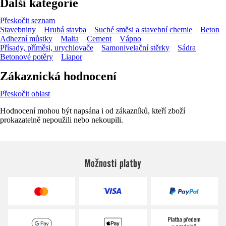
Další kategorie
Přeskočit seznam
Stavebniny
Hrubá stavba
Suché směsi a stavební chemie
Beton
Adhezní můstky
Malta
Cement
Vápno
Přísady, příměsi, urychlovače
Samonivelační stěrky
Sádra
Betonové potěry
Liapor
Zákaznická hodnocení
Přeskočit oblast
Hodnocení mohou být napsána i od zákazníků, kteří zboží
prokazatelně nepoužili nebo nekoupili.
Možnosti platby