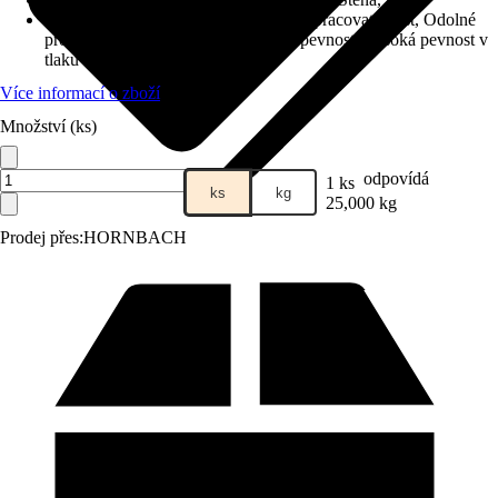
Vlastnosti
:
Dobrá soudržnost, Dobrá zpracovatelnost, Odolné
proti povětrnostním vlivům, Vysoká pevnost, Vysoká pevnost v
tlaku
Více informací o zboží
Množství (ks)
odpovídá
1 ks
ks
kg
25,000 kg
Prodej přes:
HORNBACH