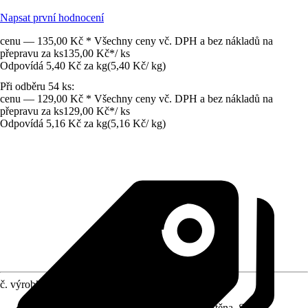
Napsat první hodnocení
cenu — 135,00 Kč * Všechny ceny vč. DPH a bez nákladů na
přepravu za ks
135,00 Kč
*
/
ks
Odpovídá 5,40 Kč za kg
(
5,40 Kč
/
kg
)
Při odběru 54 ks:
cenu — 129,00 Kč * Všechny ceny vč. DPH a bez nákladů na
přepravu za ks
129,00 Kč
*
/
ks
Odpovídá 5,16 Kč za kg
(
5,16 Kč
/
kg
)
č. výrobku
12266572
Oblast využití
:
Exteriér, Interiér, Podlaha, Stěna, Strop