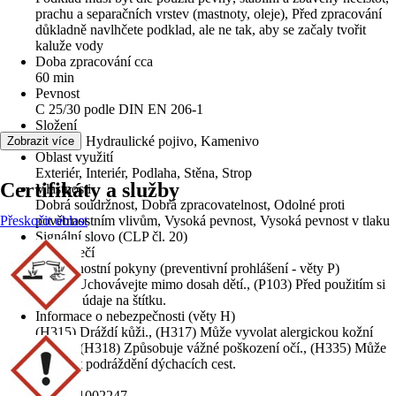
prachu a separačních vrstev (mastnoty, oleje), Před zpracování
důkladně navlhčete podklad, ale ne tak, aby se začaly tvořit
kaluže vody
Doba zpracování cca
60 min
Pevnost
C 25/30 podle DIN EN 206-1
Složení
Cement, Hydraulické pojivo, Kamenivo
Zobrazit více
Oblast využití
Exteriér, Interiér, Podlaha, Stěna, Strop
Certifikáty a služby
Vlastnosti
Dobrá soudržnost, Dobrá zpracovatelnost, Odolné proti
Přeskočit oblast
povětrnostním vlivům, Vysoká pevnost, Vysoká pevnost v tlaku
Signální slovo (CLP čl. 20)
Nebezpečí
Bezpečnostní pokyny (preventivní prohlášení - věty P)
(P102) Uchovávejte mimo dosah dětí., (P103) Před použitím si
přečtěte údaje na štítku.
Informace o nebezpečnosti (věty H)
(H315) Dráždí kůži., (H317) Může vyvolat alergickou kožní
reakci., (H318) Způsobuje vážné poškození očí., (H335) Může
způsobit podráždění dýchacích cest.
EAN
8591251002247