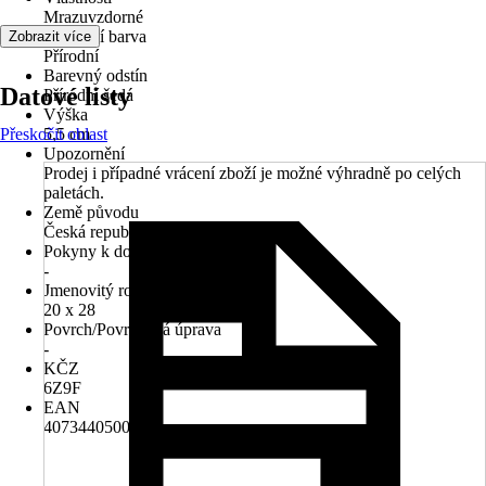
Mrazuvzdorné
Základní barva
Zobrazit více
Přírodní
Barevný odstín
Datové listy
Přírodní šedá
Výška
Přeskočit oblast
5,5 cm
Upozornění
Prodej i případné vrácení zboží je možné výhradně po celých
paletách.
Země původu
Česká republika
Pokyny k dodání
-
Jmenovitý rozměr v cm
20 x 28
Povrch/Povrchová úprava
-
KČZ
6Z9F
EAN
4073440500207