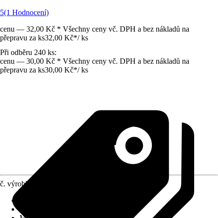
5
(1 Hodnocení)
cenu — 32,00 Kč * Všechny ceny vč. DPH a bez nákladů na
přepravu za ks
32,00 Kč
*
/
ks
Při odběru 240 ks:
cenu — 30,00 Kč * Všechny ceny vč. DPH a bez nákladů na
přepravu za ks
30,00 Kč
*
/
ks
č. výrobku
8751588
Provedení
:
Tvarovka
Využití
:
Ohraničení
Materiál
:
Beton