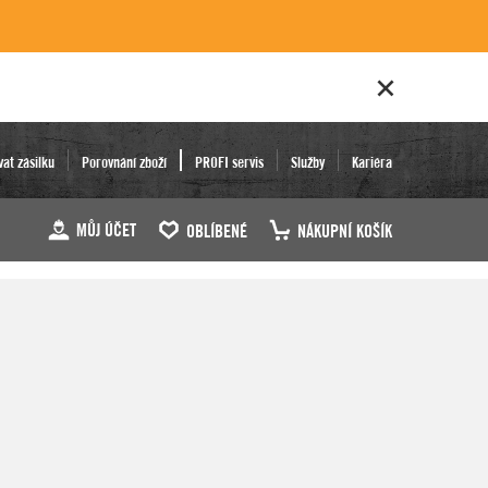
vat zásilku
Porovnání zboží
PROFI servis
Služby
Kariéra
MŮJ ÚČET
OBLÍBENÉ
NÁKUPNÍ KOŠÍK