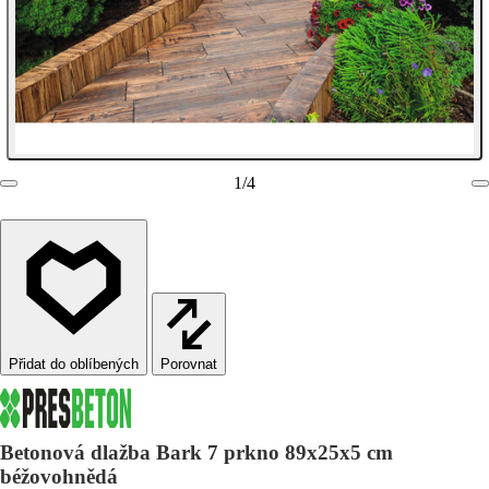
1
/
4
Porovnat
Betonová dlažba Bark 7 prkno 89x25x5 cm
béžovohnědá