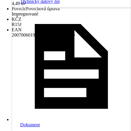
Technický datový list
4,49 m²
Povrch/Povrchová úprava
Impregnované
KČZ
R15J
EAN
2007006019799, 8595770802739
Dokument