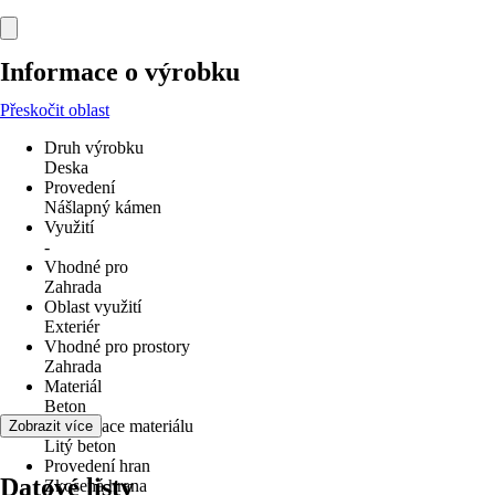
Informace o výrobku
Přeskočit oblast
Druh výrobku
Deska
Provedení
Nášlapný kámen
Využití
-
Vhodné pro
Zahrada
Oblast využití
Exteriér
Vhodné pro prostory
Zahrada
Materiál
Beton
Specifikace materiálu
Zobrazit více
Litý beton
Provedení hran
Datové listy
Zkosená hrana