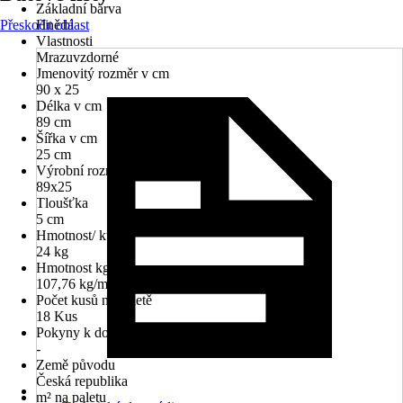
Základní barva
Přeskočit oblast
Hnědá
Vlastnosti
Mrazuvzdorné
Jmenovitý rozměr v cm
90 x 25
Délka v cm
89 cm
Šířka v cm
25 cm
Výrobní rozměr (dxš)
89x25
Tloušťka
5 cm
Hmotnost/ kus
24 kg
Hmotnost kg/m²
107,76 kg/m²
Počet kusů na paletě
18 Kus
Pokyny k dodání
-
Země původu
Česká republika
m² na paletu