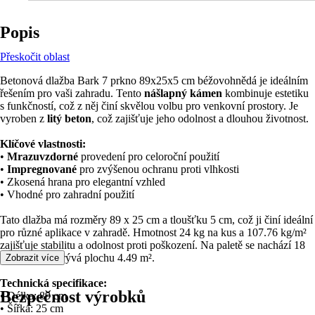
Popis
Přeskočit oblast
Betonová dlažba Bark 7 prkno 89x25x5 cm béžovohnědá je ideálním
řešením pro vaši zahradu. Tento
nášlapný kámen
kombinuje estetiku
s funkčností, což z něj činí skvělou volbu pro venkovní prostory. Je
vyroben z
litý beton
, což zajišťuje jeho odolnost a dlouhou životnost.
Klíčové vlastnosti:
•
Mrazuvzdorné
provedení pro celoroční použití
•
Impregnované
pro zvýšenou ochranu proti vlhkosti
• Zkosená hrana pro elegantní vzhled
• Vhodné pro zahradní použití
Tato dlažba má rozměry 89 x 25 cm a tloušťku 5 cm, což ji činí ideální
pro různé aplikace v zahradě. Hmotnost 24 kg na kus a 107.76 kg/m²
zajišťuje stabilitu a odolnost proti poškození. Na paletě se nachází 18
kusů, což pokrývá plochu 4.49 m².
Zobrazit více
Technická specifikace:
Bezpečnost výrobků
• Délka: 89 cm
• Šířka: 25 cm