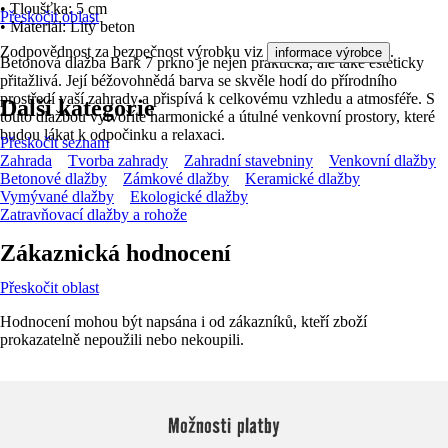
• Tloušťka: 5 cm
Přeskočit oblast
• Materiál: Litý beton
Zodpovědnost za bezpečnost výrobku viz
.
informace výrobce
Betonová dlažba Bark 7 prkno je nejen praktická, ale také esteticky
přitažlivá. Její béžovohnědá barva se skvěle hodí do přírodního
prostředí vaší zahrady a přispívá k celkovému vzhledu a atmosféře. S
Další kategorie
touto dlažbou vytvoříte harmonické a útulné venkovní prostory, které
budou lákat k odpočinku a relaxaci.
Přeskočit seznam
Zahrada
Tvorba zahrady
Zahradní stavebniny
Venkovní dlažby
Betonové dlažby
Zámkové dlažby
Keramické dlažby
Vymývané dlažby
Ekologické dlažby
Zatravňovací dlažby a rohože
Zákaznická hodnocení
Přeskočit oblast
Hodnocení mohou být napsána i od zákazníků, kteří zboží
prokazatelně nepoužili nebo nekoupili.
Možnosti platby