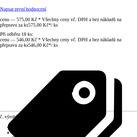
Napsat první hodnocení
cenu — 575,00 Kč * Všechny ceny vč. DPH a bez nákladů na
přepravu za ks
575,00 Kč
*
/
ks
Při odběru 18 ks:
cenu — 546,00 Kč * Všechny ceny vč. DPH a bez nákladů na
přepravu za ks
546,00 Kč
*
/
ks
č. výrobku
6257467
Jmenovitý rozměr v cm
:
90 x 25
Vhodné pro
:
Zahrada