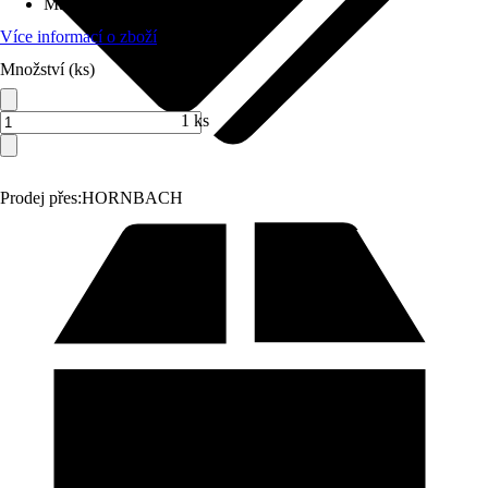
Materiál
:
Beton
Více informací o zboží
Množství (ks)
1 ks
Prodej přes:
HORNBACH