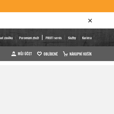
vat zásilku
Porovnání zboží
PROFI servis
Služby
Kariéra
MŮJ ÚČET
OBLÍBENÉ
NÁKUPNÍ KOŠÍK