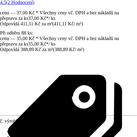
4.5
(2 Hodnocení)
cenu — 37,00 Kč * Všechny ceny vč. DPH a bez nákladů na
přepravu za ks
37,00 Kč
*
/
ks
Odpovídá 411,11 Kč za m²
(
411,11 Kč
/
m²
)
Při odběru 88 ks:
cenu — 35,00 Kč * Všechny ceny vč. DPH a bez nákladů na
přepravu za ks
35,00 Kč
*
/
ks
Odpovídá 388,89 Kč za m²
(
388,89 Kč
/
m²
)
č. výrobku
6264962
Jmenovitý rozměr v cm
:
30 x 30
Vhodné pro
:
Zahrada