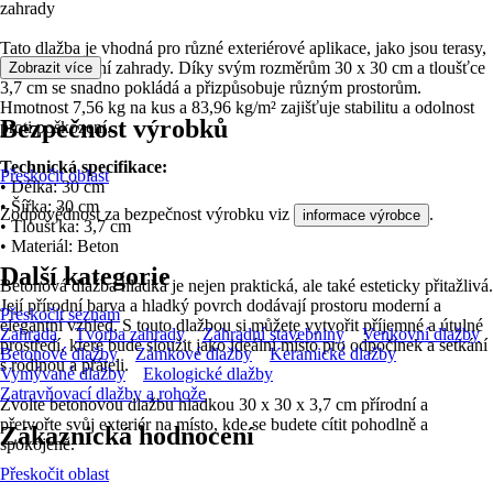
zahrady
Tato dlažba je vhodná pro různé exteriérové aplikace, jako jsou terasy,
balkony a zimní zahrady. Díky svým rozměrům 30 x 30 cm a tloušťce
Zobrazit více
3,7 cm se snadno pokládá a přizpůsobuje různým prostorům.
Hmotnost 7,56 kg na kus a 83,96 kg/m² zajišťuje stabilitu a odolnost
Bezpečnost výrobků
proti poškození.
Technická specifikace:
Přeskočit oblast
• Délka: 30 cm
• Šířka: 30 cm
Zodpovědnost za bezpečnost výrobku viz
.
informace výrobce
• Tloušťka: 3,7 cm
• Materiál: Beton
Další kategorie
Betonová dlažba hladká je nejen praktická, ale také esteticky přitažlivá.
Její přírodní barva a hladký povrch dodávají prostoru moderní a
Přeskočit seznam
elegantní vzhled. S touto dlažbou si můžete vytvořit příjemné a útulné
Zahrada
Tvorba zahrady
Zahradní stavebniny
Venkovní dlažby
prostředí, které bude sloužit jako ideální místo pro odpočinek a setkání
Betonové dlažby
Zámkové dlažby
Keramické dlažby
s rodinou a přáteli.
Vymývané dlažby
Ekologické dlažby
Zatravňovací dlažby a rohože
Zvolte betonovou dlažbu hladkou 30 x 30 x 3,7 cm přírodní a
přetvořte svůj exteriér na místo, kde se budete cítit pohodlně a
Zákaznická hodnocení
spokojeně.
Přeskočit oblast