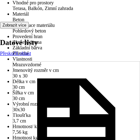
Vhodné pro prostory
Terasa, Balkón, Zimní zahrada
Materiál
Beton
Specifikace materiálu
Zobrazit více
Pohledový beton
Provedení hran
Datové listy
Zkosená hrana
Základní barva
Přeskočit oblast
Přírodní
Vlastnosti
Mrazuvzdorné
Jmenovitý rozměr v cm
30 x 30
Délka v cm
30 cm
Šířka v cm
30 cm
Výrobní rozměr (dxš)
30x30
Tloušťka
3,7 cm
Hmotnost/ kus
7,56 kg
Hmotnost kg/m²