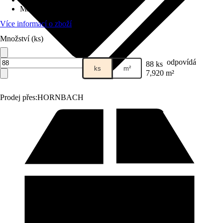
Materiál
:
Beton
Více informací o zboží
Množství (ks)
odpovídá
88 ks
ks
m²
7,920 m²
Prodej přes:
HORNBACH