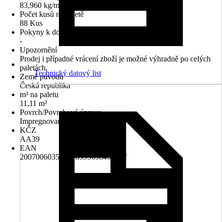
83,960 kg/m²
Počet kusů na paletě
88 Kus
Pokyny k dodání
-
Upozornění
Prodej i případné vrácení zboží je možné výhradně po celých
paletách.
Technický datový list
Země původu
Česká republika
m² na paletu
11,11 m²
Povrch/Povrchová úprava
Impregnované
KČZ
AA39
EAN
2007006035249, 8595698400017