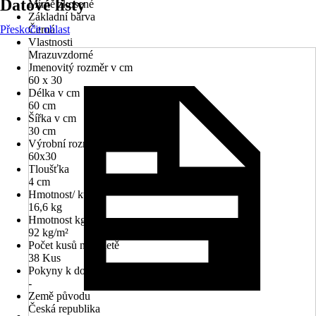
Datové listy
Mírně zkosené
Základní barva
Přeskočit oblast
Černá
Vlastnosti
Mrazuvzdorné
Jmenovitý rozměr v cm
60 x 30
Délka v cm
60 cm
Šířka v cm
30 cm
Výrobní rozměr (dxš)
60x30
Tloušťka
4 cm
Hmotnost/ kus
16,6 kg
Hmotnost kg/m²
92 kg/m²
Počet kusů na paletě
38 Kus
Pokyny k dodání
-
Země původu
Česká republika