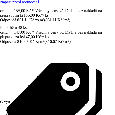
Napsat první hodnocení
cenu — 155,00 Kč * Všechny ceny vč. DPH a bez nákladů na
přepravu za ks
155,00 Kč
*
/
ks
Odpovídá 861,11 Kč za m²
(
861,11 Kč
/
m²
)
Při odběru 38 ks:
cenu — 147,00 Kč * Všechny ceny vč. DPH a bez nákladů na
přepravu za ks
147,00 Kč
*
/
ks
Odpovídá 816,67 Kč za m²
(
816,67 Kč
/
m²
)
č. výrobku
6582719
Jmenovitý rozměr v cm
:
60 x 30
Vhodné pro
:
Terasa