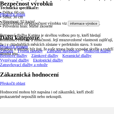
Bezpečnost výrobků
Technická specifikace:
• Délka: 60 cm
Přeskočit oblast
• Šířka: 30 cm
• Hmotnost: 92 kg/m²
Zodpovědnost za bezpečnost výrobku viz
.
informace výrobce
• Provedení hran: Mírně zkosené
Betonová dlažba Katrina je skvělou volbou pro ty, kteří hledají
Další kategorie
kombinaci estetiky a funkčnosti. Její mrazuvzdorné vlastnosti zajišťují,
že i v chladnějších měsících zůstane v perfektním stavu. S touto
Přeskočit seznam
dlažbou si můžete být jisti, že vaše terasa bude vypadat skvěle a vydrží
Zahrada
Tvorba zahrady
Zahradní stavebniny
Venkovní dlažby
dlouhá léta.
Betonové dlažby
Zámkové dlažby
Keramické dlažby
Vymývané dlažby
Ekologické dlažby
Zatravňovací dlažby a rohože
Zákaznická hodnocení
Přeskočit oblast
Hodnocení mohou být napsána i od zákazníků, kteří zboží
prokazatelně nepoužili nebo nekoupili.