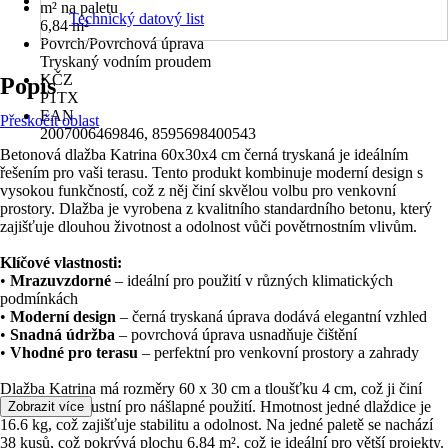
m² na paletu
Technický datový list
6,84 m²
Povrch/Povrchová úprava
Tryskaný vodním proudem
KČZ
Popis
P1TX
EAN
Přeskočit oblast
2007006469846, 8595698400543
Betonová dlažba Katrina 60x30x4 cm černá tryskaná je ideálním
řešením pro vaši terasu. Tento produkt kombinuje moderní design s
vysokou funkčností, což z něj činí skvělou volbu pro venkovní
prostory. Dlažba je vyrobena z kvalitního standardního betonu, který
zajišťuje dlouhou životnost a odolnost vůči povětrnostním vlivům.
Klíčové vlastnosti:
•
Mrazuvzdorné
– ideální pro použití v různých klimatických
podmínkách
•
Moderní design
– černá tryskaná úprava dodává elegantní vzhled
•
Snadná údržba
– povrchová úprava usnadňuje čištění
•
Vhodné pro terasu
– perfektní pro venkovní prostory a zahrady
Dlažba Katrina má rozměry 60 x 30 cm a tloušťku 4 cm, což ji činí
dostatečně robustní pro nášlapné použití. Hmotnost jedné dlaždice je
Zobrazit více
16.6 kg, což zajišťuje stabilitu a odolnost. Na jedné paletě se nachází
38 kusů, což pokrývá plochu 6.84 m², což je ideální pro větší projekty.