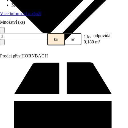
Materiál
:
Beton
Více informací o zboží
Množství (ks)
odpovídá
1 ks
ks
m²
0,180 m²
Prodej přes:
HORNBACH