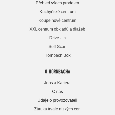
Přehled všech prodejen
Kuchyňské centrum
Koupelnové centrum
XXL centrum obkladů a dlažeb
Drive - In
Self-Scan
Hornbach Box
O HORNBACHu
Jobs a Kariera
O nás
Údaje o provozovateli
Záruka trvale nízkých cen