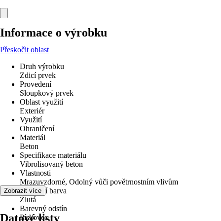
Informace o výrobku
Přeskočit oblast
Druh výrobku
Zdicí prvek
Provedení
Sloupkový prvek
Oblast využití
Exteriér
Využití
Ohraničení
Materiál
Beton
Specifikace materiálu
Vibrolisovaný beton
Vlastnosti
Mrazuvzdorné, Odolný vůči povětrnostním vlivům
Základní barva
Zobrazit více
Žlutá
Barevný odstín
Datové listy
Pískovec