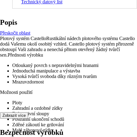
Technický datový list
Popis
Přeskočit oblast
Plotový systém CastelloRustikální nádech plotového systému Castello
dodá Vašemu okolí osobitý vzhled. Castello plotový systém přirozeně
obstoupí Vaši zahradu a nenechá přitom otevřený žádný tvůrčí
sen.Přednosti výrobku
Otloukaný povrch s nepravidelnými hranami
Jednoduchá manipulace a výstavba
Vysoká tvůrčí svoboda díky různým tvarům
Mrazuvzdornost
Možnosti použití
Ploty
Zahradní a ozdobné zídky
Dekorativní sloupy
Zobrazit více
Postranní ukončení schodů
Zděné zákoutí ke grilování
Malé záhonové zídky
Bezpečnost výrobků