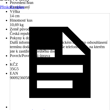
Provedení hran
Přeskočit oblast
Rumplovaný
Výška
14 cm
Hmotnost/ kus
10,69 kg
Země původu
Česká republika
Pokyny k dodání
Další informace naleznete v technickém listu. Pro odsouhlasení
termínu dodání prosím uveďte Vaše telefonní číslo, na kterém
jste k zastižení v průběhu dne.
Povrch/Povrchová úprava
-
KČZ
35G5
EAN
9009236058343