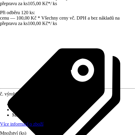
přepravu za ks
105,00 Kč
*
/
ks
Při odběru 120 ks:
cenu — 100,00 Kč * Všechny ceny vč. DPH a bez nákladů na
přepravu za ks
100,00 Kč
*
/
ks
č. výrobku
6256679
Provedení
:
Sloupkový prvek
Využití
:
Ohraničení
Materiál
:
Beton
Více informací o zboží
Množství (ks)