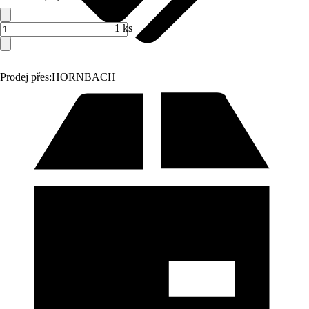
1 ks
Prodej přes:
HORNBACH