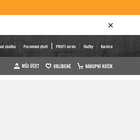
vat zásilku
Porovnání zboží
PROFI servis
Služby
Kariéra
MŮJ ÚČET
OBLÍBENÉ
NÁKUPNÍ KOŠÍK