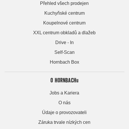
Přehled všech prodejen
Kuchyňské centrum
Koupelnové centrum
XXL centrum obkladů a dlažeb
Drive - In
Self-Scan
Hornbach Box
O HORNBACHu
Jobs a Kariera
O nás
Údaje o provozovateli
Záruka trvale nízkých cen