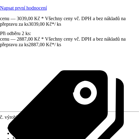
Napsat první hodnocení
cenu — 3039,00 Kč * Všechny ceny vč. DPH a bez nákladů na
přepravu za ks
3039,00 Kč
*
/
ks
Při odběru 2 ks:
cenu — 2887,00 Kč * Všechny ceny vč. DPH a bez nákladů na
přepravu za ks
2887,00 Kč
*
/
ks
č. výrobku
6257477
Jmenovitý rozměr v cm
:
90 x 35 cm
Vhodné pro
:
Zahrada
Materiál
:
Beton