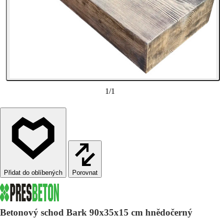
1
/
1
Porovnat
Betonový schod Bark 90x35x15 cm hnědočerný