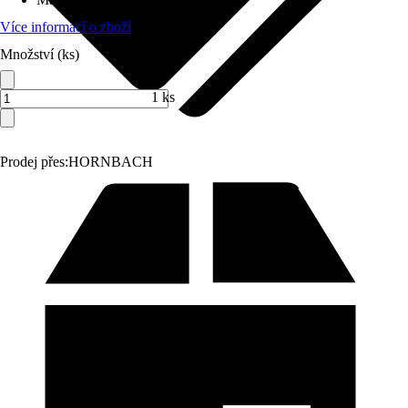
Více informací o zboží
Množství (ks)
1 ks
Prodej přes:
HORNBACH