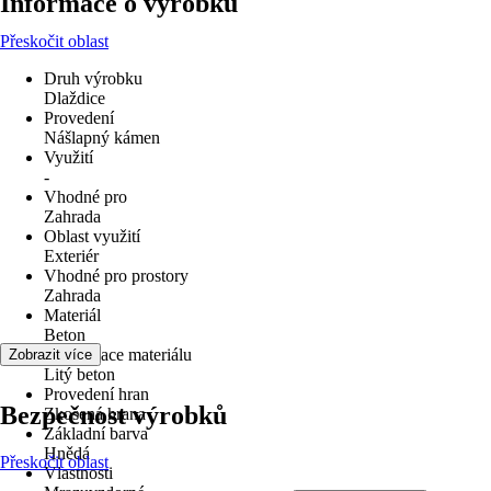
Informace o výrobku
Přeskočit oblast
Druh výrobku
Dlaždice
Provedení
Nášlapný kámen
Využití
-
Vhodné pro
Zahrada
Oblast využití
Exteriér
Vhodné pro prostory
Zahrada
Materiál
Beton
Specifikace materiálu
Zobrazit více
Litý beton
Provedení hran
Bezpečnost výrobků
Zkosená hrana
Základní barva
Hnědá
Přeskočit oblast
Vlastnosti