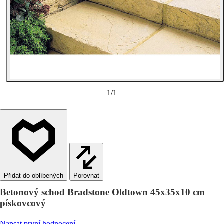
1
/
1
Porovnat
Betonový schod Bradstone Oldtown 45x35x10 cm
pískovcový
Napsat první hodnocení