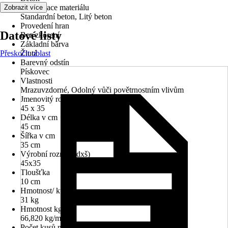
Specifikace materiálu
Zobrazit více
Standardní beton, Litý beton
Provedení hran
Datové listy
Bez zkosení
Základní barva
Přeskočit oblast
Žlutá
Barevný odstín
Pískovec
Vlastnosti
Mrazuvzdorné, Odolný vůči povětrnostním vlivům
Jmenovitý rozměr v cm
45 x 35
Délka v cm
45 cm
Šířka v cm
35 cm
Výrobní rozměr (dxš)
45x35
Tloušťka
10 cm
Hmotnost/ kus
31 kg
Hmotnost kg/m²
66,820 kg/m²
Počet kusů na paletě