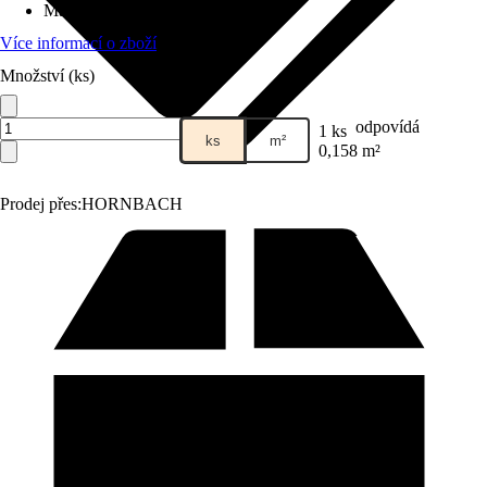
Materiál
:
Beton
Více informací o zboží
Množství (ks)
odpovídá
1 ks
ks
m²
0,158 m²
Prodej přes:
HORNBACH