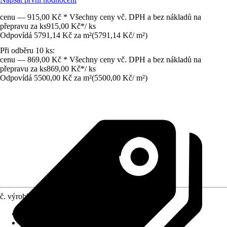
cenu — 915,00 Kč * Všechny ceny vč. DPH a bez nákladů na
přepravu za ks
915,00 Kč
*
/
ks
Odpovídá 5791,14 Kč za m²
(
5791,14 Kč
/
m²
)
Při odběru 10 ks:
cenu — 869,00 Kč * Všechny ceny vč. DPH a bez nákladů na
přepravu za ks
869,00 Kč
*
/
ks
Odpovídá 5500,00 Kč za m²
(
5500,00 Kč
/
m²
)
č. výrobku
6256784
Jmenovitý rozměr v cm
:
45 x 35
Vhodné pro
:
Terasa, Zahrada