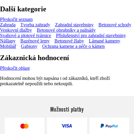
Další kategorie
Přeskočit seznam
Zahrada
Tvorba zahrady
Zahradní stavebniny
Betonové schody
Venkovní dlažby
Betonové obrubníky a palisády
Svahové a plotové tvárnice
Příslušenství pro zahradní stavebniny
Nášlapy
Bazénové lemy
Betonové žlaby
Lámané kameny
Mobiliář
Gabiony
Ochrana kamene a péče o kámen
Zákaznická hodnocení
Přeskočit oblast
Hodnocení mohou být napsána i od zákazníků, kteří zboží
prokazatelně nepoužili nebo nekoupili.
Možnosti platby