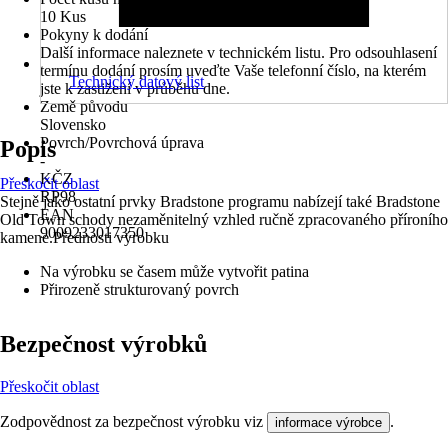
10 Kus
Pokyny k dodání
Další informace naleznete v technickém listu. Pro odsouhlasení
termínu dodání prosím uveďte Vaše telefonní číslo, na kterém
Technický datový list
jste k zastižení v průběhu dne.
Země původu
Slovensko
Povrch/Povrchová úprava
Popis
-
KČZ
Přeskočit oblast
RP98
Stejně jako ostatní prvky Bradstone programu nabízejí také Bradstone
EAN
Old Town schody nezaměnitelný vzhled ručně zpracovaného příroního
9009233017350
kamene.Přednosti výrobku
Na výrobku se časem může vytvořit patina
Přirozeně strukturovaný povrch
Bezpečnost výrobků
Přeskočit oblast
Zodpovědnost za bezpečnost výrobku viz
.
informace výrobce