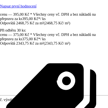
Napsat první hodnocení
cenu — 395,00 Kč * Všechny ceny vč. DPH a bez nákladů na
přepravu za ks
395,00 Kč
*
/
ks
Odpovídá 2468,75 Kč za m²
(
2468,75 Kč
/
m²
)
Při odběru 30 ks:
cenu — 375,00 Kč * Všechny ceny vč. DPH a bez nákladů na
přepravu za ks
375,00 Kč
*
/
ks
Odpovídá 2343,75 Kč za m²
(
2343,75 Kč
/
m²
)
č. výrobku
6582736
Jmenovitý rozměr v cm
:
40 x 40