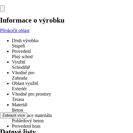
Informace o výrobku
Přeskočit oblast
Druh výrobku
Stupeň
Provedení
Plný schod
Využití
Schodiště
Vhodné pro
Zahrada
Oblast využití
Exteriér
Vhodné pro prostory
Terasa
Materiál
Beton
Specifikace materiálu
Zobrazit více
Pohledový beton
Provedení hran
Datové listy
-