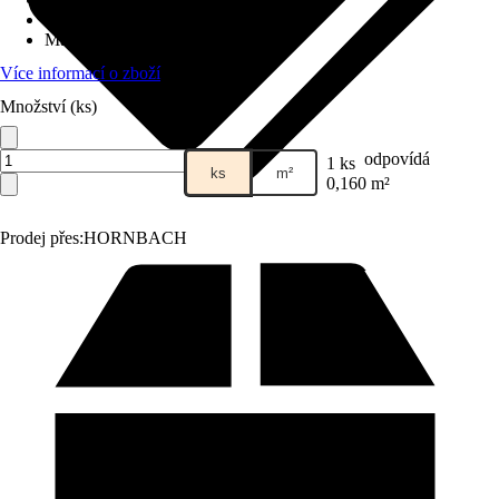
Vhodné pro
:
Zahrada
Materiál
:
Beton
Více informací o zboží
Množství (ks)
odpovídá
1 ks
ks
m²
0,160 m²
Prodej přes:
HORNBACH