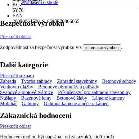
Prohlášení o shodě
KČZ
6Y78
EAN
2007006470019, 8595770806065
Bezpečnost výrobků
Přeskočit oblast
Zodpovědnost za bezpečnost výrobku viz
.
informace výrobce
Další kategorie
Přeskočit seznam
Zahrada
Tvorba zahrady
Zahradní stavebniny
Betonové schody
Venkovní dlažby
Betonové obrubníky a palisády
Svahové a plotové tvárnice
Příslušenství pro zahradní stavebniny
Nášlapy
Bazénové lemy
Betonové žlaby
Lámané kameny
Mobiliář
Gabiony
Ochrana kamene a péče o kámen
Zákaznická hodnocení
Přeskočit oblast
Hodnocení mohou být napsána i od zákazníků, kteří zboží