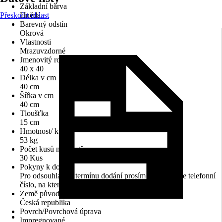
Základní barva
Přeskočit oblast
Hnědá
Barevný odstín
Okrová
Vlastnosti
Mrazuvzdorné
Jmenovitý rozměr v cm
40 x 40
Délka v cm
40 cm
Šířka v cm
40 cm
Tloušťka
15 cm
Hmotnost/ kus
53 kg
Počet kusů na paletě
30 Kus
Pokyny k dodání
Pro odsouhlasení termínu dodání prosím uveďte Vaše telefonní
číslo, na kterém jste k zastižení v průběhu dne
Země původu
Česká republika
Povrch/Povrchová úprava
Impregnované