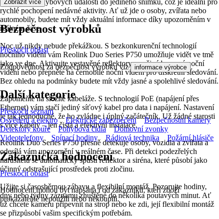
15 sekund pohybových událostí do jediného snímku, což je ideální pro
Zobrazit více
rychlé pochopení nedávné aktivity. Ať už jde o osoby, zvířata nebo
automobily, budete mít vždy aktuální informace díky upozorněním v
Bezpečnost výrobků
reálném čase.
Noc už nikdy nebude překážkou. S bezkonkurenční technologií
Přeskočit oblast
nočního vidění vám Reolink Duo Series P750 umožňuje vidět ve tmě
jako ve dne. Aktivujte vestavěné reflektory pro živé barevné noční
Zodpovědnost za bezpečnost výrobku viz
.
informace výrobce
vidění nebo přepněte na černobílé noční vidění pro diskrétní sledování.
Bez ohledu na podmínky budete mít vždy jasné a spolehlivé sledování.
Další kategorie
Zapomeňte na složité kabeláže. S technologií PoE (napájení přes
Ethernet) vám stačí jediný síťový kabel pro data i napájení. Nastavení
Přeskočit seznam
je tak jednoduché, že ho zvládne i úplný začátečník. Už žádné starosti
Osvětlení a elektro
Elektrické zabezpečení
Bezpečnostní kamery
s více kabely – jen čistá a efektivní instalace.
Detektory kouře
Pohybová čidla
Domovní zvonky
Videotelefony
Spínací hodiny
Rádiová technika
Požární hlásiče
Reolink Duo Series P750 přesně detekuje osoby, vozidla a zvířata a
odesílá vám upozornění v reálném čase. Při detekci podezřelých
Zákaznická hodnocení
narušitelů se automaticky spustí reflektor a siréna, které působí jako
účinný odstrašující prostředek proti zločinu.
Přeskočit oblast
Užijte si časosběrnou zábavu a flexibilní montáž. Pozorujte hodiny,
Hodnocení mohou být napsána i od zákazníků, kteří zboží
dny nebo týdny záznamu zhuštěné do několika poutavých minut. Ať
prokazatelně nepoužili nebo nekoupili.
už chcete kameru připevnit na strop nebo ke zdi, její flexibilní montáž
se přizpůsobí vašim specifickým potřebám.