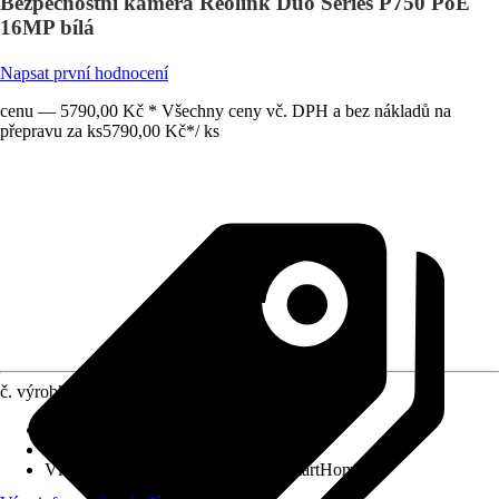
Bezpečnostní kamera Reolink Duo Series P750 PoE
16MP bílá
Napsat první hodnocení
cenu — 5790,00 Kč * Všechny ceny vč. DPH a bez nákladů na
přepravu za ks
5790,00 Kč
*
/
ks
č. výrobku
12625144
Druh výrobku
:
Kamera
Provedení
:
Monitorovací kamera
Vlastnosti
:
Připraveno na systém SmartHome