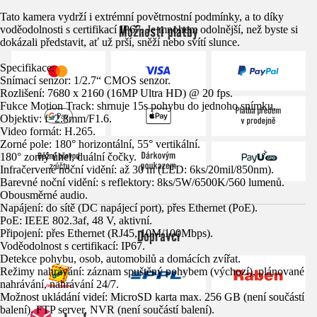
Tato kamera vydrží i extrémní povětrnostní podmínky, a to díky
Možnosti platby
voděodolnosti s certifikací IP67. Je mnohem odolnější, než byste si
dokázali představit, ať už prší, sněží nebo svítí slunce.
Specifikace:
Snímací senzor: 1/2.7“ CMOS senzor.
Rozlišení: 7680 x 2160 (16MP Ultra HD) @ 20 fps.
Fukce Motion Track: shrnuje 15s pohybu do jednoho snímku.
Objektiv: f=2.8mm/F1.6.
Video formát: H.265.
Zorné pole: 180° horizontální, 55° vertikální.
180° zorný úhel, duální čočky.
Infračervené noční vidění: až 30 m (LED: 6ks/20mil/850nm).
Barevné noční vidění: s reflektory: 8ks/5W/6500K/560 lumenů.
Obousměrné audio.
Napájení: do sítě (DC napájecí port), přes Ethernet (PoE).
PoE: IEEE 802.3af, 48 V, aktivní.
Dopravci
Připojení: přes Ethernet (RJ45, 10M/100Mbps).
Voděodolnost s certifikací: IP67.
Detekce pohybu, osob, automobilů a domácích zvířat.
Režimy nahrávání: záznam spuštěný pohybem (výchozí), plánované
nahrávání, nahrávání 24/7.
Možnost ukládání videí: MicroSD karta max. 256 GB (není součástí
balení), FTP server, NVR (není součástí balení).