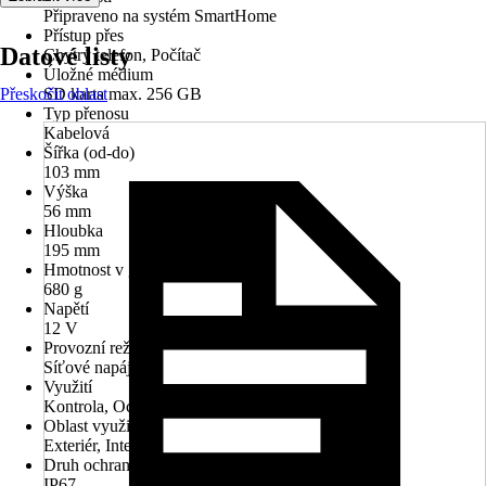
Připraveno na systém SmartHome
Přístup přes
Datové listy
Chytrý telefon, Počítač
Úložné médium
Přeskočit oblast
SD karta max. 256 GB
Typ přenosu
Kabelová
Šířka (od-do)
103 mm
Výška
56 mm
Hloubka
195 mm
Hmotnost v g
680 g
Napětí
12 V
Provozní režim
Síťové napájení
Využití
Kontrola, Ochrana, Zajištění
Oblast využití
Exteriér, Interiér
Druh ochrany
IP67