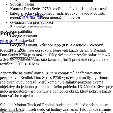
Součástí balení
Kamera Duo Series P750, voděodolné víko, 1 m ethernetový
kabel, značka videodohledu, sada šroubků, návod k použití,
Návod k obsluze
montážní deska, šablona montážního otvoru.
Ovladatelnost přes aplikaci
Z domova a mimo domov
Kompatibilita
Popis
Google Assistant
Možnost ovládání
Přeskočit oblast
Google Assistant, Výrobce App (iOS a Android), Webový
prohlížeč
Představte si, že máte oči sokola, které vidí každý detail. S Reolink
EAN
Duo Series P750 je to možné! Díky dvěma obrazovým snímačům 4K
6975253984282
a dvěma objektivům vám tato kamera přináší převratně čistý obraz v
rozlišení UHD s 16 Mpx.
Zapomeňte na mrtvé úhly a užijte si kompletní, nepřerušovanou
perspektivu. Reolink Duo Series P750 využívá pokročilý algoritmus
spojování dvou obrazů, který kombinuje snímky pořízené dvěma
objektivy do jednoho panoramatického pohledu. Už žádné rušivé spoje
nebo nespojitosti – jen plynulý a pohlcující obraz, který pokryje každý
kout vašeho majetku.
S funkcí Motion Track od Reolink budete mít přehled o všem, co se
děje, aniž byste museli sledovat hodiny záznamu. Tato funkce shrnuje