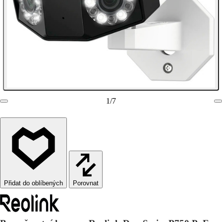
1
/
7
Porovnat