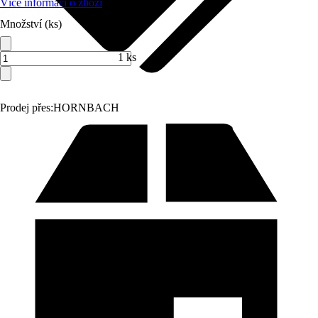
Více informací o zboží
Množství (ks)
1 ks
Prodej přes:
HORNBACH