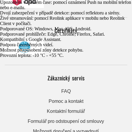
Upozornění v reálném čase: pomocí oznámení Push na mobilní telefon
nebo e-mailu.
Dvojí zabezpečení v případě detekce: pomocí reflektoru a sirény.
Živé streamování: pomocí Reolink aplikace v mobilu nebo Reolink
Client v počítači.
Podporované OS: Windows, Mac, iOS, Android.
Certifikáty
Podporované prohlížeče: Edge, Chrome, Firefox, Safari.
Kompatibilní s Google Assistant.
Podpora časosběrných videí.
Možnost přizpůsobení zóny detekce pohybu.
Provozní teplota: -10 °C - +55 °C.
Zákaznický servis
FAQ
Pomoc a kontakt
Kontaktní formulář
Formulář pro odstoupení od smlouvy
Možnosti doručení a vyzvednutí