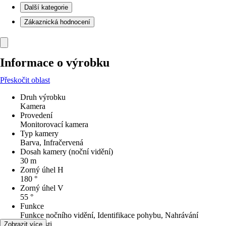
Další kategorie
Zákaznická hodnocení
Informace o výrobku
Přeskočit oblast
Druh výrobku
Kamera
Provedení
Monitorovací kamera
Typ kamery
Barva, Infračervená
Dosah kamery (noční vidění)
30 m
Zorný úhel H
180 °
Zorný úhel V
55 °
Funkce
Funkce nočního vidění, Identifikace pohybu, Nahrávání
Vlastnosti
Zobrazit více