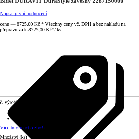
Bidet DURAVIT DuraStyle závěsný 2287150000
Napsat první hodnocení
cenu — 8725,00 Kč * Všechny ceny vč. DPH a bez nákladů na
přepravu za ks
8725,00 Kč
*
/
ks
č. výrobku
10502335
Vhodné pro
:
Závěsné upevnění
Povrchová úprava
:
Bez povlaku
Více informací o zboží
Množství (ks)