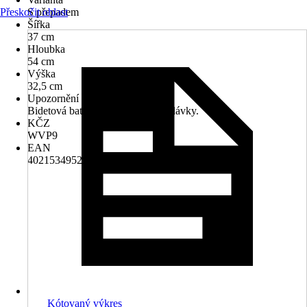
Přeskočit oblast
S přepadem
Šířka
37 cm
Hloubka
54 cm
Výška
32,5 cm
Upozornění
Bidetová baterie není součástí dodávky.
KČZ
WVP9
EAN
4021534952845
Kótovaný výkres