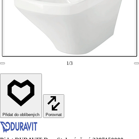
1
/
3
Porovnat