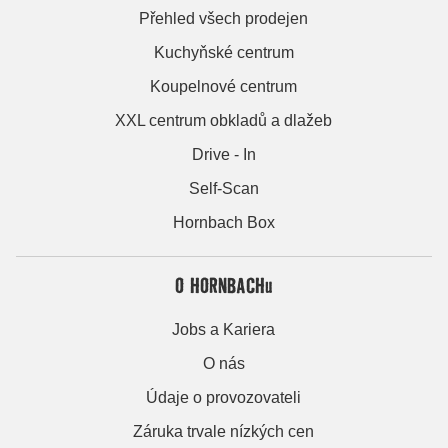
Přehled všech prodejen
Kuchyňské centrum
Koupelnové centrum
XXL centrum obkladů a dlažeb
Drive - In
Self-Scan
Hornbach Box
O HORNBACHu
Jobs a Kariera
O nás
Údaje o provozovateli
Záruka trvale nízkých cen