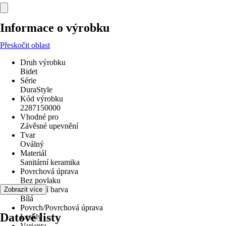
Informace o výrobku
Přeskočit oblast
Druh výrobku
Bidet
Série
DuraStyle
Kód výrobku
2287150000
Vhodné pro
Závěsné upevnění
Tvar
Oválný
Materiál
Sanitární keramika
Povrchová úprava
Bez povlaku
Základní barva
Zobrazit více
Bílá
Povrch/Povrchová úprava
Datové listy
Lesklý
Varianta