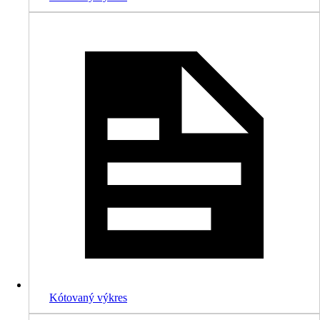
Kótovaný výkres