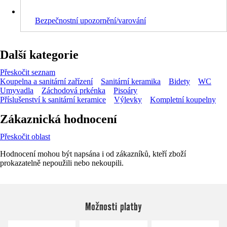
Bezpečnostní upozornění/varování
Další kategorie
Přeskočit seznam
Koupelna a sanitární zařízení
Sanitární keramika
Bidety
WC
Umyvadla
Záchodová prkénka
Pisoáry
Příslušenství k sanitární keramice
Výlevky
Kompletní koupelny
Zákaznická hodnocení
Přeskočit oblast
Hodnocení mohou být napsána i od zákazníků, kteří zboží
prokazatelně nepoužili nebo nekoupili.
Možnosti platby