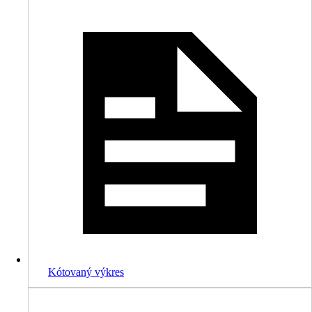
Kótovaný výkres